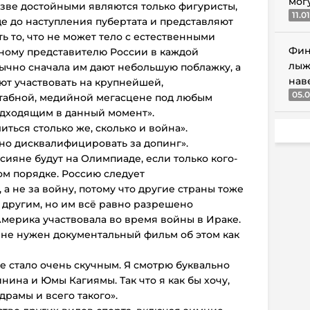
мог
азве достойными являются только фигуристы,
11.0
е до наступления пубертата и представляют
ь то, что не может тело с естественными
Фин
ному представителю России в каждой
лыж
чно сначала им дают небольшую поблажку, а
нав
ют участвовать на крупнейшей,
05.0
абной, медийной мегасцене под любым
одходящим в данный момент».
иться столько же, сколько и война».
но дисквалифицировать за допинг».
ссияне будут на Олимпиаде, если только кого-
ом порядке. Россию следует
а не за войну, потому что другие страны тоже
 другим, но им всё равно разрешено
Америка участвовала во время войны в Ираке.
мне нужен документальный фильм об этом как
 стало очень скучным. Я смотрю буквально
нина и Юмы Кагиямы. Так что я как бы хочу,
драмы и всего такого».