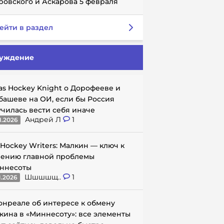
ровского и Аскарова 5 февраля
ейти в раздел
уждение
as Hockey Knight о Дорофееве и
башеве на ОИ, если бы Россия
училась вести себя иначе
Андрей Л
1
1.2026
 Hockey Writers: Малкин — ключ к
ению главной проблемы
ннесоты
Шшшшщ..
1
1.2026
онреале об интересе к обмену
кина в «Миннесоту»: все элементы