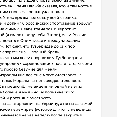
ство других видов спорта, включая зимние,
ссиян. Елена Вяльбе сказала, что, если Россия
, им снова разрешат участвовать в
У них крыша поехала, у всей страны».
и и допинг у российских спортсменов требует
ия с ними в зале тренеров и взрослых,
й (я имею в виду тебя, Этери), если России
аствовать в Олимпиаде и международных
. Тот факт, что Тутберидзе до сих пор
 спортсмена — полный бред».
о, что мы до сих пор видим Тутберидзе и
ународных соревнованиях после того, как они
о просто безумие для меня».
 израильтяне всё ещё могут участвовать в
 - тоже. Моральная непоследовательность
 бы предпочёл не видеть ни одной из этих
ще больше я не выношу политического
кай и россияне участвуют».
из-за вторжения на Украину, а не из-за самой
кое перемирие (которое длится с недели до
анчивается через неделю после закрытия