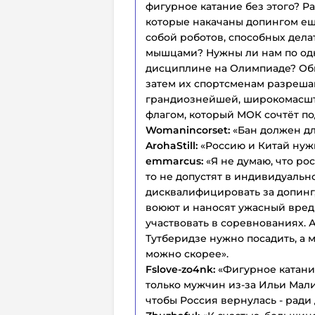
фигурное катание без этого? Р
которые накачаны допингом ещ
собой роботов, способных делат
мышцами? Нужны ли нам по од
дисциплине на Олимпиаде? Обы
затем их спортсменам разреша
грандиознейшей, широкомасшт
флагом, который МОК сочтёт п
Womanincorset:
«Бан должен дл
ArohaStill:
«Россию и Китай нуж
emmarcus:
«Я не думаю, что ро
то не допустят в индивидуальн
дисквалифицировать за допинг, 
воюют и наносят ужасный вред
участвовать в соревнованиях. 
Тутберидзе нужно посадить, а 
можно скорее».
Fslove-zo4nk:
«Фигурное катание
только мужчин из-за Ильи Мали
чтобы Россия вернулась - ради 