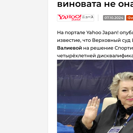
виновата не она
07.10.2024
Фи
На портале Yahoo Japan! опу
известие, что Верховный су
Валиевой
на решение Спортив
четырёхлетней дисквалифика