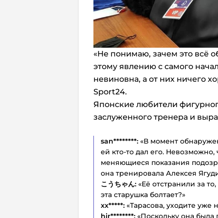
«Не понимаю, зачем это всё о
этому явлению с самого начал
невиновна, а от них ничего х
Sport24.
Японские любители фигурног
заслуженного тренера и выра
san********:
«В момент обнаруже
ей кто-то дал его. Невозможно,
меняющиеся показания подозри
она тренировала Алексея Ягудин
こうちゃん:
«Её отстранили за то,
эта старушка болтает?»
xx*****:
«Тарасова, уходите уже 
hir********:
«Поскольку она была 