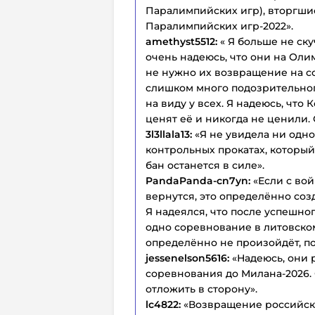
Паралимпийских игр), вторгши
Паралимпийских игр-2022».
amethyst5512:
« Я больше не ск
очень надеюсь, что они на Ол
не нужно их возвращение на с
слишком много подозрительног
на виду у всех. Я надеюсь, что
ценят её и никогда не ценили.
3l3llala13:
«Я не увидела ни одн
контрольных прокатах, который 
бан останется в силе».
PandaPanda-cn7yn:
«Если с во
вернутся, это определённо соз
Я надеялся, что после успешн
одно соревнование в литовском
определённо не произойдёт, п
jessenelson5616:
«Надеюсь, они 
соревнования до Милана-2026. 
отложить в сторону».
lc4822:
«Возвращение российск