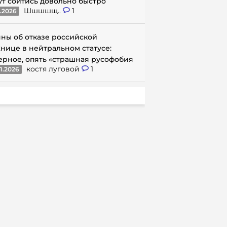
ут сойтись довольно быстро
Шшшшщ..
1
1.2026
ны об отказе российской
нице в нейтральном статусе:
ерное, опять «страшная русофобия
костя луговой
1
1.2026