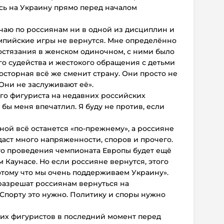
сь на Украину прямо перед началом
учаю по россиянам ни в одной из дисциплин и
импийские игры не вернутся. Мне определённо
остязания в женском одиночном, с ними было
о судейства и жестокого обращения с детьми
 Косторная всё же сменит страну. Они просто не
 Они не заслуживают её».
ого фигуриста на недавних российских
бы меня впечатлил. Я буду не против, если
йной всё останется «по-прежнему», а россияне
даст много напряженности, споров и прочего.
ого проведения чемпионата Европы будет ещё
 Каунасе. Но если россияне вернутся, этого
отому что мы очень поддерживаем Украину».
разрешат россиянам вернуться на
Спорту это нужно. Политику и споры нужно
их фигуристов в последний момент перед