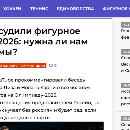
татьи
Комменты
Новости
ХОККЕЙ
ТЕННИС
ЕДИНОБОРСТВА
ФИГУРНОЕ 
ГО
06.
судили фигурное
Гол
фев
2026: нужна ли нам
амы?
06.
Спа
Вас
е катание. комментарии
0
и С
uTube прокомментировали беседу
06.
а Лиза и Нолана Карни о возможном
Асс
тов
на Олимпиаду-2026.
еще
возвращения представителей России, но
рос
о скучает без россиян и будет рад, если
ждународные старты.
05.
Спа