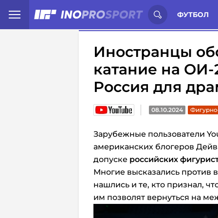
Иностранцы о спорте России:
С
ФУТБОЛ
Иностранцы об
катание на ОИ-
Россия для др
08.10.2024
Фигурно
Зарубежные пользователи Yo
американских блогеров Дейв
допуске
российских фигурис
Многие высказались против 
нашлись и те, кто признал, чт
им позволят вернуться на ме