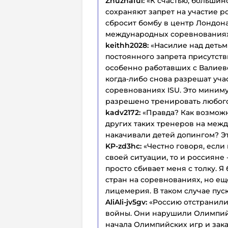
Zhuzhaful:
«К счастью, большин
сохраняют запрет на участие ро
сбросит бомбу в центр Лондона
международных соревнованиях. 
keithh2028:
«Насилие над детьм
постоянного запрета присутств
особенно работавших с Валиево
когда-либо снова разрешат уч
соревнованиях ISU. Это минимум
разрешено тренировать любого
kadv2172:
«Правда? Как возможн
других таких тренеров на межд
накачивали детей допингом? Эт
KP-zd3hc:
«Честно говоря, если
своей ситуации, то и россияне
просто сбивает меня с толку. Я
стран на соревнованиях, но е
лицемерия. В таком случае пус
AliAli-jv5gv:
«Россию отстранили 
войны. Они нарушили Олимпийс
начала Олимпийских игр и зак