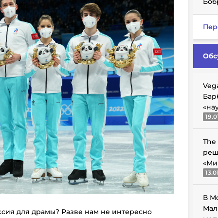
Боб
Пер
Обс
Veg
Бар
«на
19.0
The
реш
«Ми
13.0
В М
Мал
ссия для драмы? Разве нам не интересно