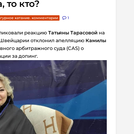
, то кто?
гурное катание. комментарии
1
бликовали реакцию
Татьяны Тарасовой
на
д Швейцарии отклонил апелляцию
Камилы
ного арбитражного суда (CAS) о
ции за допинг.