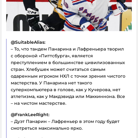
@SuitableAlias:
– То, что тандем Панарина и Лафреньера творил
с обороной «Питтсбурга», является
преступлением в большинстве цивилизованных
стран. Хлебушек может считаться самым
одаренным игроком НХЛ с точки зрения чистого
мастерства. У Панарина нет такого
суперкомпьютера в голове, как у Кучерова, нет
атлетизма, как у Макдэвида или Маккиннона. Все
– на чистом мастерстве.
@FrankLeeRight:
– Дуэт Панарин – Лафреньер в этом году будет
смотреться максимально ярко.