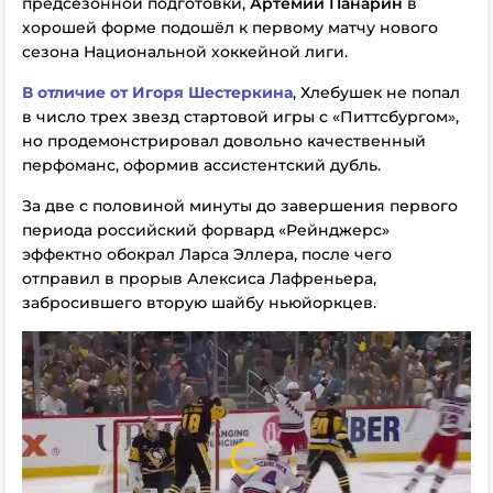
предсезонной подготовки,
Артемий Панарин
в
хорошей форме подошёл к первому матчу нового
сезона Национальной хоккейной лиги.
В отличие от Игоря Шестеркина
, Хлебушек не попал
в число трех звезд стартовой игры с «Питтсбургом»,
но продемонстрировал довольно качественный
перфоманс, оформив ассистентский дубль.
За две с половиной минуты до завершения первого
периода российский форвард «Рейнджерс»
эффектно обокрал Ларса Эллера, после чего
отправил в прорыв Алексиса Лафреньера,
забросившего вторую шайбу ньюйоркцев.