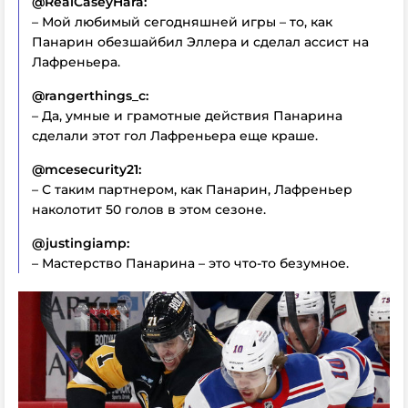
@RealCaseyHara:
– Мой любимый сегодняшней игры – то, как
Панарин обезшайбил Эллера и сделал ассист на
Лафреньера.
@rangerthings_c:
– Да, умные и грамотные действия Панарина
сделали этот гол Лафреньера еще краше.
@mcesecurity21:
– С таким партнером, как Панарин, Лафреньер
наколотит 50 голов в этом сезоне.
@justingiamp:
– Мастерство Панарина – это что-то безумное.