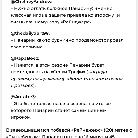
@ChelneyAndrew:
– Нужно отдать должное Панарину: именно
классная игра в защите привела ко второму (и
очень важному) голу «Рейнджерс».
@thedailydart98:
– Панарин как-то буднично продемонстрировал
свое величие.
@PapaBeez:
– Кажется, в этом сезоне Панарин будет
претендовать на «Селки Трофи» (
награда
лучшему нападающему оборонительного плана –
Прим.ред
).
@Antatre3:
– Это было только начало сезона, по итогам
которого Панарин станет самым ценным
игроком.
В завершившемся победой «Рейнджерс» (6:0) матче с
«Питтсбургом» Панарин отыграл 16 минут и 45