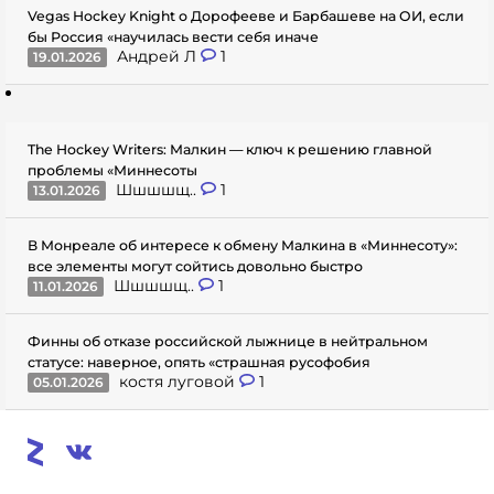
Vegas Hockey Knight о Дорофееве и Барбашеве на ОИ, если
бы Россия «научилась вести себя иначе
Андрей Л
1
19.01.2026
The Hockey Writers: Малкин — ключ к решению главной
проблемы «Миннесоты
Шшшшщ..
1
13.01.2026
В Монреале об интересе к обмену Малкина в «Миннесоту»:
все элементы могут сойтись довольно быстро
Шшшшщ..
1
11.01.2026
Финны об отказе российской лыжнице в нейтральном
статусе: наверное, опять «страшная русофобия
костя луговой
1
05.01.2026