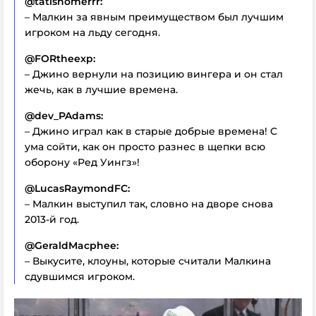
@tatishomerrr:
– Малкин за явным преимуществом был лучшим
игроком на льду сегодня.
@FORtheexp:
– Джино вернули на позицию вингера и он стал
жечь, как в лучшие времена.
@dev_PAdams:
– Джино играл как в старые добрые времена! С
ума сойти, как он просто разнес в щепки всю
оборону «Ред Уингз»!
@LucasRaymondFC:
– Малкин выступил так, словно на дворе снова
2013-й год.
@GeraldMacphee:
– Выкусите, клоуны, которые считали Малкина
сдувшимся игроком.