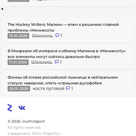
The Hockey Writers: Малкин — ключ к решению главной
проблемы «Миннесоты
Шшшшщ..
1
13.01.2026
В Монреале об интересе к обмену Малкина в «Миннесоту»:
все элементы могут сойтись довольно быстро
Шшшшщ..
1
11.01.2026
Финны об отказе российской лыжнице в нейтральном
статусе: наверное, опять «страшная русофобия
костя луговой
1
05.01.2026
© 2026. InoProSport
All rights reserved.
Учредитель: ООО «Раре.Ру»