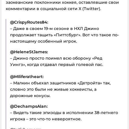
заокеанские поклонники хоккея, оставлявшие свои
комментарии в социальной сети X (Twitter).
@CrispyRoutes84:
– Даже в своем 19-м сезоне в НХЛ Джино
продолжает тащить «Питтсбург». Вот что такое по-
настоящему особенный игрок.
@HeleneStJames:
– Джино просто поимел всю оборону «Ред
Уингз», когда отдавал первый голевой пас.
@MIliferatheart:
– Малкин объехал защитников «Детройта» так,
словно это были не живые хоккеисты, а
дорожные конусы.
@DechampsAlan:
– Видеть такие эпизоды в исполнении 38-летнего
игрока – это что-то невероятное.