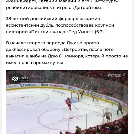
«Рейнджерс»,
Евгений Малкин
и его «Питтсбург»
реабилитировались в игре с «Детройтом».
38-летний российский форвард оформил
ассистентский дубль, поспособствовав крупной
виктории «Пингвинз» над «Ред Уингз» (6:3).
В начале второго периода Джино просто
деклассировал оборону «Детройта», после чего
выкатил шайбу на Дрю О’Коннора, который просто не
имел права промахнуться.