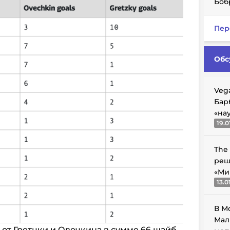
Боб
Пер
Обс
Veg
Бар
«на
19.0
The
реш
«Ми
13.0
В М
Мал
 от Гретцки и Овечкина в сумме 66 шайб.