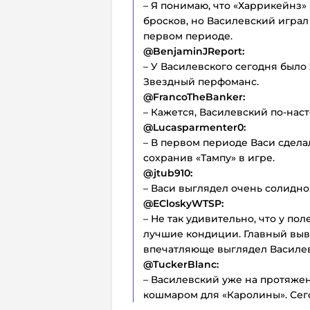
– Я понимаю, что «Харрикейнз»
бросков, но Василевский играл
первом периоде.
@BenjaminJReport:
– У Василевского сегодня было 
Звездный перфоманс.
@FrancoTheBanker:
– Кажется, Василевский по-нас
@Lucasparmenter0:
– В первом периоде Васи сдела
сохранив «Тампу» в игре.
@jtub910:
– Васи выглядел очень солидно
@ECloskyWTSP:
– Не так удивительно, что у по
лучшие кондиции. Главный выво
впечатляюще выглядел Василе
@TuckerBlanc:
– Василевский уже на протяжен
кошмаром для «Каролины». Сего