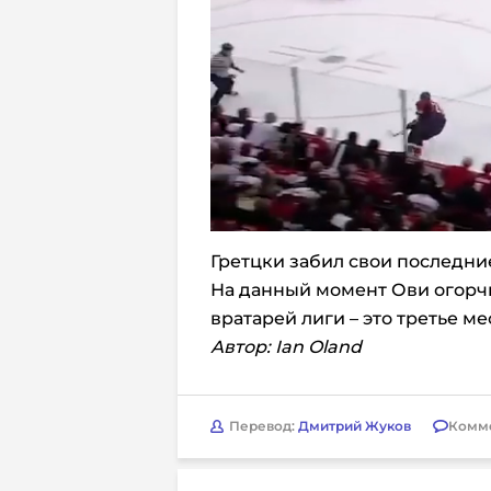
Гретцки забил свои последние
На данный момент Ови огорч
вратарей лиги – это третье мес
Автор: Ian Oland
Перевод:
Дмитрий Жуков
Комм