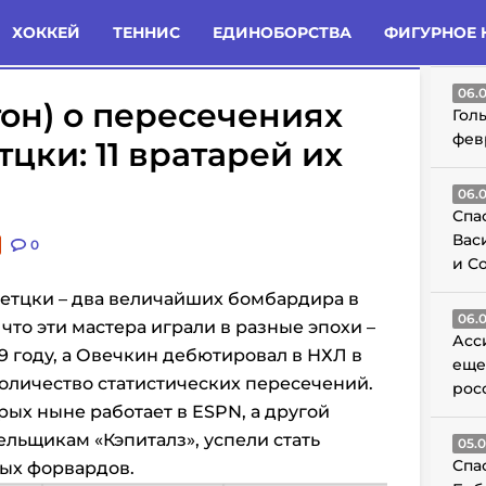
татьи
Комменты
Новости
ХОККЕЙ
ТЕННИС
ЕДИНОБОРСТВА
ФИГУРНОЕ 
ГО
06.
он) о пересечениях
Гол
фев
цки: 11 вратарей их
06.
Спа
Вас
0
и С
ретцки – два величайших бомбардира в
06.
 что эти мастера играли в разные эпохи –
Асс
9 году, а Овечкин дебютировал в НХЛ в
еще
 количество статистических пересечений.
рос
орых ныне работает в ESPN, а другой
льщикам «Кэпиталз», успели стать
05.
Спа
ых форвардов.