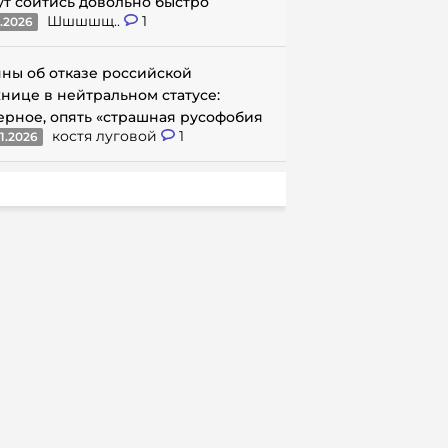
ут сойтись довольно быстро
Шшшшщ..
1
1.2026
ны об отказе российской
нице в нейтральном статусе:
ерное, опять «страшная русофобия
костя луговой
1
1.2026