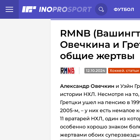
Иностранцы о спорте России:
С
ФУТБОЛ
RMNB (Вашингт
Овечкина и Грет
общие жертвы
12.10.2024
Хоккей. статьи
Александр Овечкин
и Уэйн Г
истории НХЛ. Несмотря на то,
Гретцки ушел на пенсию в 199
2005-м, – у них есть немалое
11 вратарей НХЛ, один из кот
особенно хорошо знаком боле
жертвами обоих суперзвездн