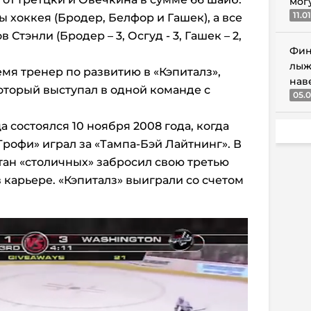
мог
11.0
ы хоккея (Бродер, Белфор и Гашек), а все
Стэнли (Бродер – 3, Осгуд - 3, Гашек – 2,
Фин
лыж
мя тренер по развитию в «Кэпиталз»,
нав
оторый выступал в одной команде с
05.0
а состоялся 10 ноября 2008 года, когда
рофи» играл за «Тампа-Бэй Лайтнинг». В
тан «столичных» забросил свою третью
в карьере. «Кэпиталз» выиграли со счетом