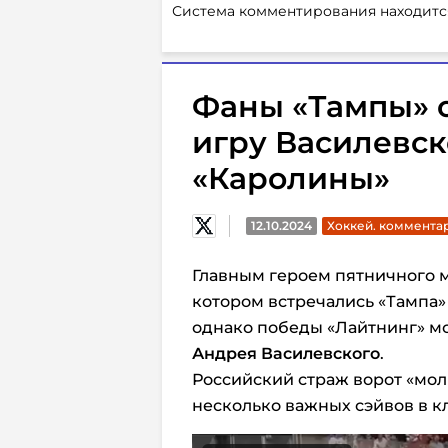
Система комментирования находитс
Фаны «Тампы» 
игру Василевск
«Каролины»
12.10.2024
Хоккей. коммента
Главным героем пятничного м
котором встречались «Тампа»
однако победы «Лайтнинг» мог
Андрея Василевского
.
Российский страж ворот «молн
несколько важных сэйвов в 