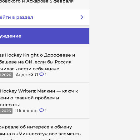
ровского и Аскарова 5 февраля
ейти в раздел
уждение
as Hockey Knight о Дорофееве и
башеве на ОИ, если бы Россия
училась вести себя иначе
Андрей Л
1
1.2026
 Hockey Writers: Малкин — ключ к
ению главной проблемы
ннесоты
Шшшшщ..
1
1.2026
онреале об интересе к обмену
кина в «Миннесоту»: все элементы