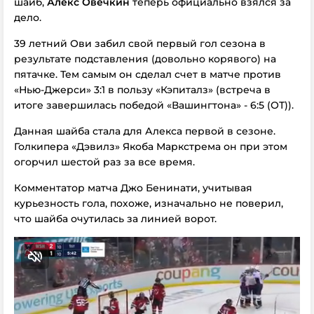
шайб,
Алекс Овечкин
теперь официально взялся за
дело.
39 летний Ови забил свой первый гол сезона в
результате подставления (довольно корявого) на
пятачке. Тем самым он сделал счет в матче против
«Нью-Джерси» 3:1 в пользу «Кэпиталз» (встреча в
итоге завершилась победой «Вашингтона» - 6:5 (ОТ)).
Данная шайба стала для Алекса первой в сезоне.
Голкипера «Дэвилз» Якоба Маркстрема он при этом
огорчил шестой раз за все время.
Комментатор матча Джо Бенинати, учитывая
курьезность гола, похоже, изначально не поверил,
что шайба очутилась за линией ворот.