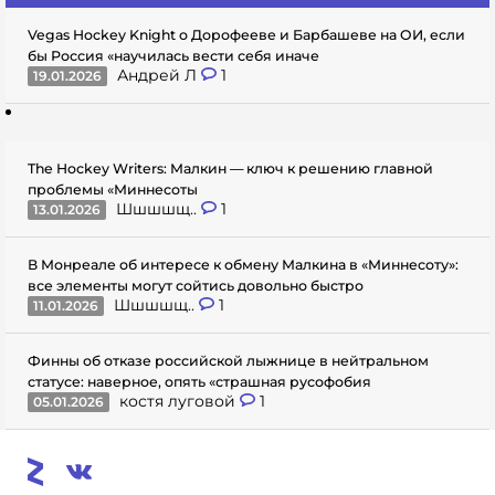
Vegas Hockey Knight о Дорофееве и Барбашеве на ОИ, если
бы Россия «научилась вести себя иначе
Андрей Л
1
19.01.2026
The Hockey Writers: Малкин — ключ к решению главной
проблемы «Миннесоты
Шшшшщ..
1
13.01.2026
В Монреале об интересе к обмену Малкина в «Миннесоту»:
все элементы могут сойтись довольно быстро
Шшшшщ..
1
11.01.2026
Финны об отказе российской лыжнице в нейтральном
статусе: наверное, опять «страшная русофобия
костя луговой
1
05.01.2026