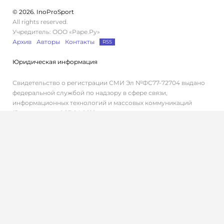
© 2026. InoProSport
All rights reserved.
Учредитель: ООО «Раре.Ру»
Архив
Авторы
Контакты
RSS
Юридическая информация
Свидетельство о регистрации СМИ Эл №ФС77-72704 выдано
федеральной службой по надзору в сфере связи,
информационных технологий и массовых коммуникаций
(Роскомнадзор) 23.04.2018 г.
Дисклеймер
Редакция не несет ответственности за достоверность
информации, содержащейся в рекламных объявлениях.
Редакция не предоставляет справочной информации.