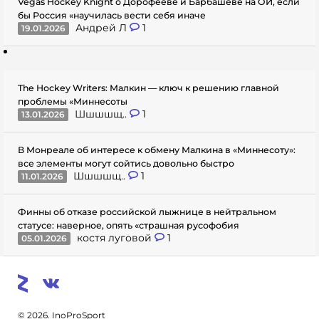
Vegas Hockey Knight о Дорофееве и Барбашеве на ОИ, если
бы Россия «научилась вести себя иначе
Андрей Л
1
19.01.2026
The Hockey Writers: Малкин — ключ к решению главной
проблемы «Миннесоты
Шшшшщ..
1
13.01.2026
В Монреале об интересе к обмену Малкина в «Миннесоту»:
все элементы могут сойтись довольно быстро
Шшшшщ..
1
11.01.2026
Финны об отказе российской лыжнице в нейтральном
статусе: наверное, опять «страшная русофобия
костя луговой
1
05.01.2026
© 2026. InoProSport