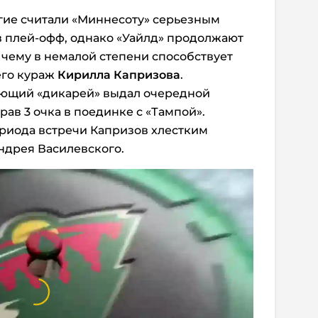
гие считали «Миннесоту» серьезным
в плей-офф, однако «Уайлд» продолжают
 чему в немалой степени способствует
его кураж
Кирилла Капризова
.
ающий «дикарей» выдал очередной
ав 3 очка в поединке с «Тампой».
риода встречи Капризов хлестким
ндрея Василевского.