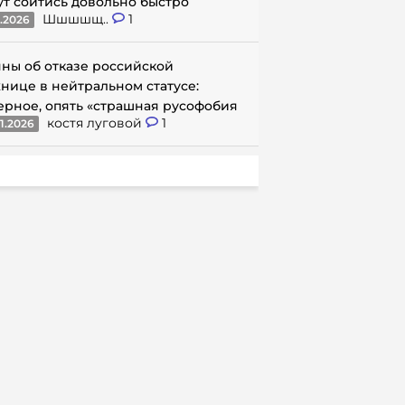
ут сойтись довольно быстро
Шшшшщ..
1
1.2026
ны об отказе российской
нице в нейтральном статусе:
ерное, опять «страшная русофобия
костя луговой
1
1.2026