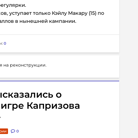
егулярки.
в, уступает только Кэйлу Макару (15) по
баллов в нынешней кампании.
и:
0
я на реконструкции.
сказались о
 игре Капризова
»
рии
0