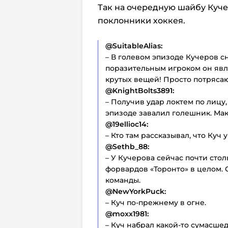
Так на очередную шайбу Куче
поклонники хоккея.
@SuitableAlias:
– В голевом эпизоде Кучеров с
поразительным игроком он явля
крутых вещей! Просто потряса
@KnightBolts3891:
– Получив удар локтем по лицу,
эпизоде завалил голешник. Мак
@19ellioc14:
– Кто там рассказывал, что Куч 
@Sethb_88:
– У Кучерова сейчас почти стол
форвардов «Торонто» в целом. 
команды.
@NewYorkPuck:
– Куч по-прежнему в огне.
@moxx1981:
– Куч набрал какой-то сумасше