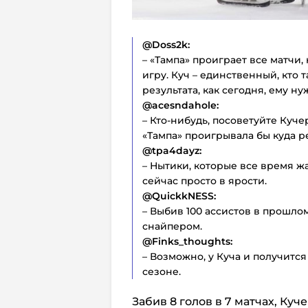
@Doss2k:
– «Тампа» проиграет все матчи,
игру. Куч – единственный, кто т
результата, как сегодня, ему н
@acesndahole:
– Кто-нибудь, посоветуйте Куче
«Тампа» проигрывала бы куда р
@tpa4dayz:
– Нытики, которые все время ж
сейчас просто в ярости.
@QuickkNESS:
– Выбив 100 ассистов в прошло
снайпером.
@Finks_thoughts:
– Возможно, у Куча и получится
сезоне.
Забив 8 голов в 7 матчах, Ку