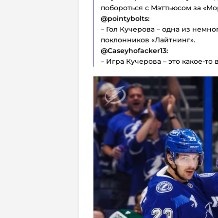
побороться с Мэттьюсом за «Мо
@pointybolts:
– Гол Кучерова – одна из немн
поклонников «Лайтнинг».
@Caseyhofacker13:
– Игра Кучерова – это какое-то