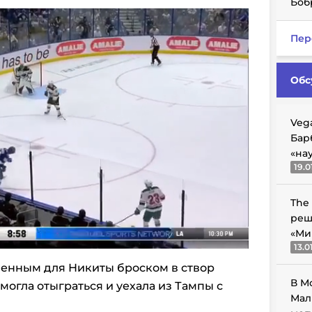
Боб
Пер
Обс
Veg
Бар
«на
19.0
The
реш
«Ми
13.0
венным для Никиты броском в створ
В М
могла отыграться и уехала из Тампы с
Мал