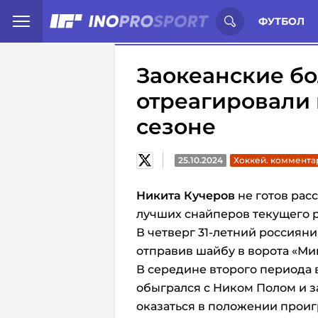
Иностранцы о спорте России:
С
ФУТБОЛ
Заокеанские б
отреагировали 
сезоне
25.10.2024
Хоккей. коммента
Никита Кучеров
не готов расс
лучших снайперов текущего 
В четверг 31-летний россияни
отправив шайбу в ворота «Ми
В середине второго периода 
обыгрался с Ником Полом и з
оказаться в положении прои