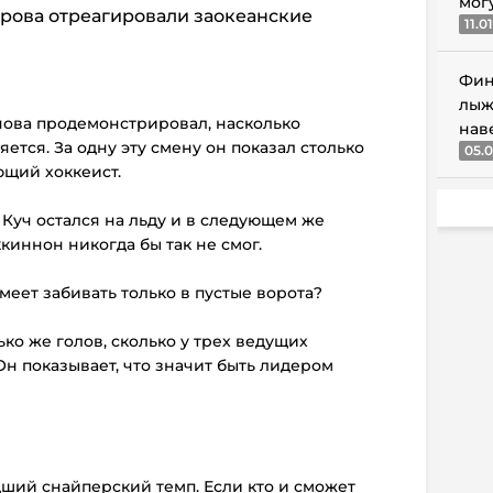
мог
рова отреагировали заокеанские
11.0
Фин
лыж
нова продемонстрировал, насколько
нав
ется. За одну эту смену он показал столько
05.0
ющий хоккеист.
 Куч остался на льду и в следующем же
киннон никогда бы так не смог.
умеет забивать только в пустые ворота?
ько же голов, сколько у трех ведущих
Он показывает, что значит быть лидером
дший снайперский темп. Если кто и сможет