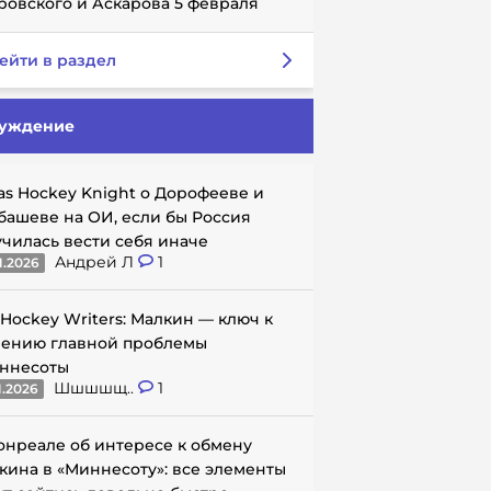
ровского и Аскарова 5 февраля
ейти в раздел
уждение
as Hockey Knight о Дорофееве и
башеве на ОИ, если бы Россия
училась вести себя иначе
Андрей Л
1
1.2026
 Hockey Writers: Малкин — ключ к
ению главной проблемы
ннесоты
Шшшшщ..
1
1.2026
онреале об интересе к обмену
кина в «Миннесоту»: все элементы