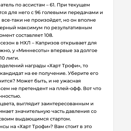
тель по ассистам – 61. При текущем
тся для него с 96 голевыми передачами и
и все-таки не произойдет, но он вполне
ьерный максимум по результативным
мент составляет 108.
й сезон в НХЛ – Капризов открывает для
жно, у «Миннесоты» впервые за долгое
10 лиги.
еделений награды «Харт Трофи», то
кандидат на ее получение. Уберите его
учится? Может быть, и не ужасная
овсем не претендент на плей-офф. Вот что
нностью.
сцвета, выглядит заинтересованным и
нимает значительную часть давления со
 своим выдающимся стартом.
нсы на «Харт Трофи»? Вам стоит в это