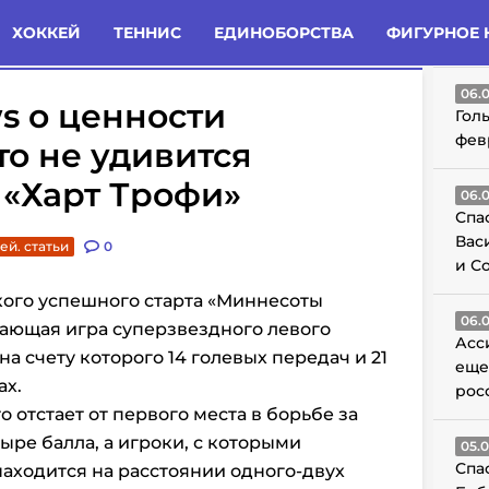
татьи
Комменты
Новости
ХОККЕЙ
ТЕННИС
ЕДИНОБОРСТВА
ФИГУРНОЕ 
ГО
06.
s о ценности
Гол
фев
то не удивится
 «Харт Трофи»
06.
Спа
Вас
ей. статьи
0
и С
кого успешного старта «Миннесоты
06.
ясающая игра суперзвездного левого
Асс
 на счету которого 14 голевых передач и 21
еще
ах.
рос
о отстает от первого места в борьбе за
тыре балла, а игроки, с которыми
05.
Спа
находится на расстоянии одного-двух