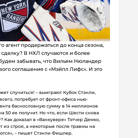
о агент продержаться до конца сезона,
сделку? В НХЛ случаются и более
 будем забывать, что Вильям Нюландер
вого соглашения с «Мэйпл Лифс». И это
жет случиться! – выиграют Кубок Стэнли,
сего, потребует от фронт-офиса нью-
иента баснословную сумму в 14 миллионов
на 50 ее получит. Но что, если Шести снова
? Как доказал в «Ванкувере» Тэтчер Демко,
 из строя, а некоторые после травмы на
тся», – пишет Стэнли Фишлер.