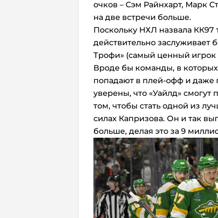
очков – Сэм Райнхарт, Марк С
на две встречи больше.
Поскольку НХЛ назвала КК97 
действительно заслуживает б
Трофи» (самый ценный игрок 
Вроде бы команды, в которых
попадают в плей-офф и даже 
уверены, что «Уайлд» смогут 
том, чтобы стать одной из лу
силах Капризова. Он и так вып
больше, делая это за 9 милли