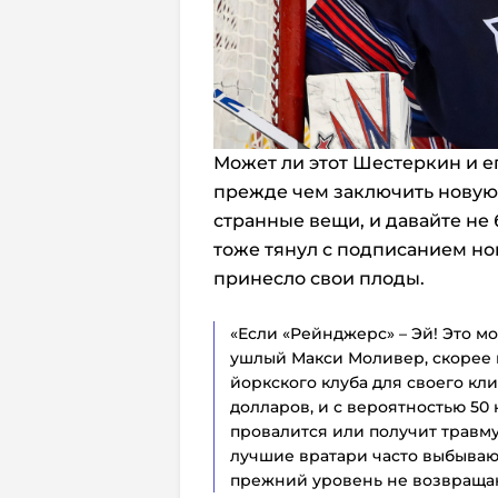
Может ли этот Шестеркин и ег
прежде чем заключить новую 
странные вещи, и давайте не
тоже тянул с подписанием но
принесло свои плоды.
«Если «Рейнджерс» – Эй! Это мо
ушлый Макси Моливер, скорее в
йоркского клуба для своего кл
долларов, и с вероятностью 50 
провалится или получит травму
лучшие вратари часто выбывают
прежний уровень не возвращаю