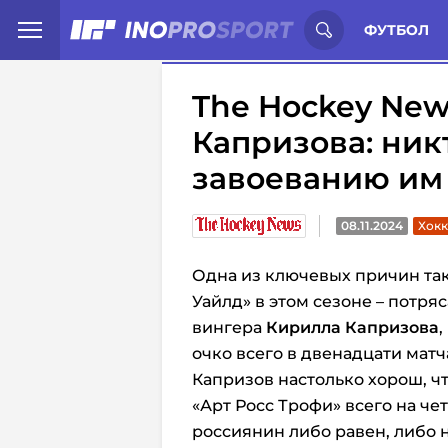
Иностранцы о спорте России:
С
ФУТБОЛ
The Hockey New
Капризова: ник
завоеванию им
08.11.2024
Хокк
Одна из ключевых причин та
Уайлд» в этом сезоне – потр
вингера
Кирилла Капризова
,
очко всего в двенадцати матч
Капризов настолько хорош, чт
«Арт Росс Трофи» всего на че
россиянин либо равен, либо 