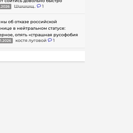
ут сойтись довольно быстро
Шшшшщ..
1
1.2026
ны об отказе российской
нице в нейтральном статусе:
ерное, опять «страшная русофобия
костя луговой
1
1.2026