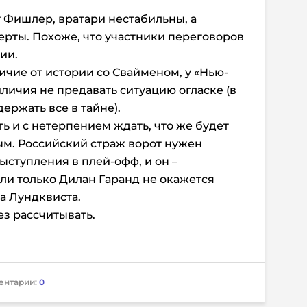
т Фишлер, вратари нестабильны, а
рты. Похоже, что участники переговоров
ии.
личие от истории со Свайменом, у «Нью-
личия не предавать ситуацию огласке (в
ержать все в тайне).
ть и с нетерпением ждать, что же будет
м. Российский страж ворот нужен
ступления в плей-офф, и он –
сли только Дилан Гаранд не окажется
 Лундквиста.
ез рассчитывать.
ентарии:
0