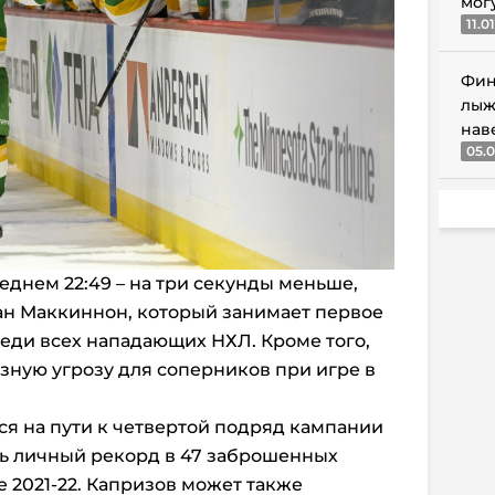
мог
11.0
Фин
лыж
нав
05.0
еднем 22:49 – на три секунды меньше,
ан Маккиннон, который занимает первое
реди всех нападающих НХЛ. Кроме того,
зную угрозу для соперников при игре в
я на пути к четвертой подряд кампании
ть личный рекорд в 47 заброшенных
 2021-22. Капризов может также