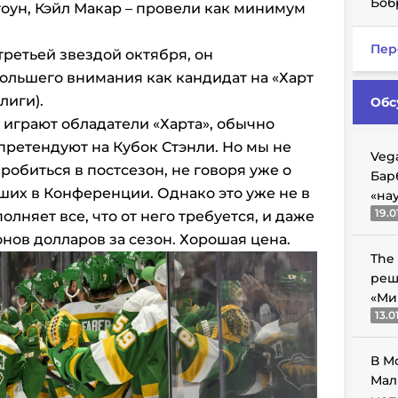
Боб
тоун, Кэйл Макар – провели как минимум
Пер
третьей звездой октября, он
ольшего внимания как кандидат на «Харт
лиги).
Обс
 играют обладатели «Харта», обычно
претендуют на Кубок Стэнли. Но мы не
Veg
пробиться в постсезон, не говоря уже о
Бар
чших в Конференции. Однако это уже не в
«на
19.0
олняет все, что от него требуется, и даже
онов долларов за сезон. Хорошая цена.
The
реш
«Ми
13.0
В М
Мал