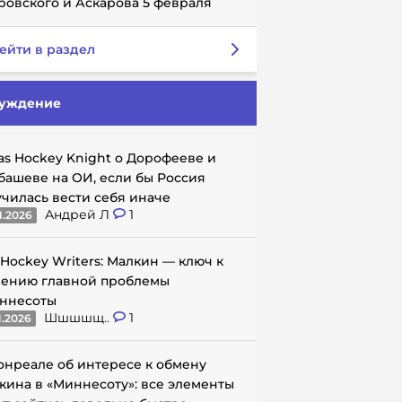
ровского и Аскарова 5 февраля
ейти в раздел
уждение
as Hockey Knight о Дорофееве и
башеве на ОИ, если бы Россия
училась вести себя иначе
Андрей Л
1
1.2026
 Hockey Writers: Малкин — ключ к
ению главной проблемы
ннесоты
Шшшшщ..
1
1.2026
онреале об интересе к обмену
кина в «Миннесоту»: все элементы