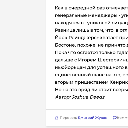
Как в очередной раз отмечае
генеральные менеджеры - упе
находятся в тупиковой ситуац
Разница лишь в том, что, в от
Йорк Рейнджерс» хватает при
Бостоне, похоже, не принято д
Пока что остается только гада
дальше с Игорем Шестеркины
ньюйоркцам для успешного вы
единственный шанс на это, е
вторым пришествием Хенрика
Но на это вряд ли стоит всерь
Автор: Joshua Deeds
Перевод:
Дмитрий Жуков
Комм