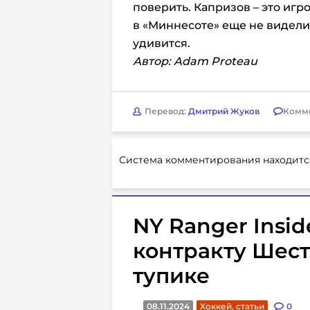
поверить. Капризов – это игр
в «Миннесоте» еще не видели.
удивится.
Автор: Adam Proteau
Перевод:
Дмитрий Жуков
Комм
Система комментирования находитс
NY Ranger Insid
контракту Шест
тупике
08.11.2024
Хоккей. статьи
0