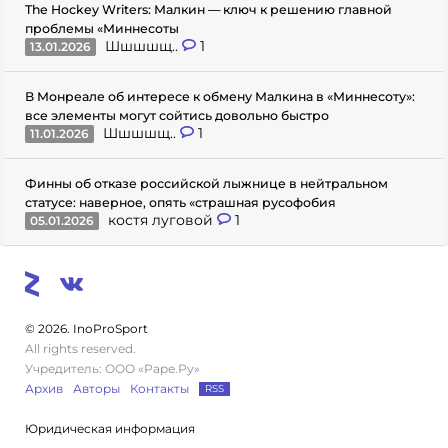
The Hockey Writers: Малкин — ключ к решению главной
проблемы «Миннесоты
Шшшшщ..
1
13.01.2026
В Монреале об интересе к обмену Малкина в «Миннесоту»:
все элементы могут сойтись довольно быстро
Шшшшщ..
1
11.01.2026
Финны об отказе российской лыжнице в нейтральном
статусе: наверное, опять «страшная русофобия
костя луговой
1
05.01.2026
© 2026. InoProSport
All rights reserved.
Учредитель: ООО «Раре.Ру»
Архив
Авторы
Контакты
RSS
Юридическая информация