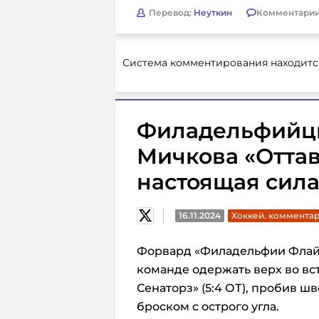
Перевод:
Неуткин
Комментарии
Система комментирования находитс
Филадельфийцы
Мичкова «Оттаве
настоящая сила
16.11.2024
Хоккей. коммента
Форвард «Филадельфии Фла
команде одержать верх во вс
Сенаторз» (5:4 ОТ), пробив ш
броском с острого угла.