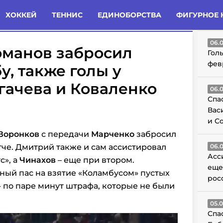
татьи
Комменты
Новости
ХОККЕЙ
ТЕННИС
ЕДИНОБОРСТВА
ФИГУРНОЕ 
ГО
06.
оманов забросил
Гол
фев
, также голы у
гачева и Коваленко
06.
Спа
Вас
и С
Воронков
с передачи
Марченко
забросил
тче. Дмитрий также и сам ассистировал
06.
Асс
с», а
Чинахов
– еще при втором.
еще
ный пас на взятие «Коламбусом» пустых
рос
- по паре минут штрафа, которые не были
05.
Спа