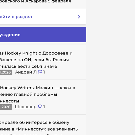
ровского и Аскарова 5 февраля
ейти в раздел
уждение
as Hockey Knight о Дорофееве и
башеве на ОИ, если бы Россия
училась вести себя иначе
Андрей Л
1
1.2026
 Hockey Writers: Малкин — ключ к
ению главной проблемы
ннесоты
Шшшшщ..
1
1.2026
онреале об интересе к обмену
кина в «Миннесоту»: все элементы