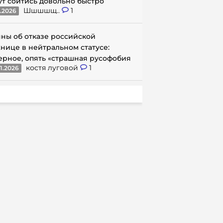
ут сойтись довольно быстро
Шшшшщ..
1
1.2026
ны об отказе российской
нице в нейтральном статусе:
ерное, опять «страшная русофобия
костя луговой
1
1.2026