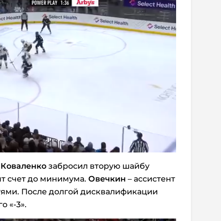
.
Коваленко
забросил вторую шайбу
нт счет до минимума.
Овечкин
– ассистент
тями. После долгой дисквалификации
го «-3».