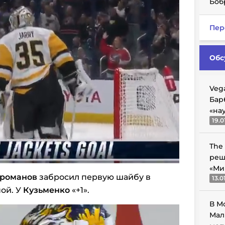
Боб
Пер
Обс
Veg
Бар
«на
19.0
The
реш
«Ми
романов
забросил первую шайбу в
13.0
ной. У
Кузьменко
«+1».
В М
Мал