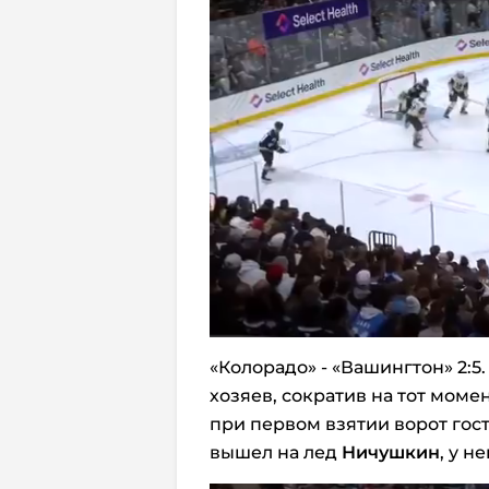
«Колорадо» - «Вашингтон» 2:5
хозяев, сократив на тот моме
при первом взятии ворот гос
вышел на лед
Ничушкин
, у не