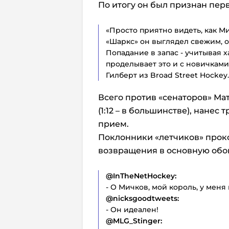
По итогу он был признан перв
«Просто приятно видеть, как М
«Шаркс» он выглядел свежим, о
Попадание в запас - учитывая х
проделывает это и с новичками
Гилберт из Broad Street Hockey.
Всего против «cенаторов» Мат
(1:12 – в большинстве), нанес
прием.
Поклонники «летчиков» прок
возвращения в основную обо
@InTheNetHockey:
- О Мичков, мой король, у меня 
@nicksgoodtweets:
- Он идеален!
@MLG_Stinger: