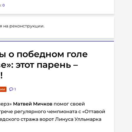
:
0
я на реконструкции.
 о победном голе
»: этот парень –
!
рии
1
йерз»
Матвей Мичков
помог своей
трече регулярного чемпионата с «Оттавой
ведского стража ворот Линуса Улльмарка