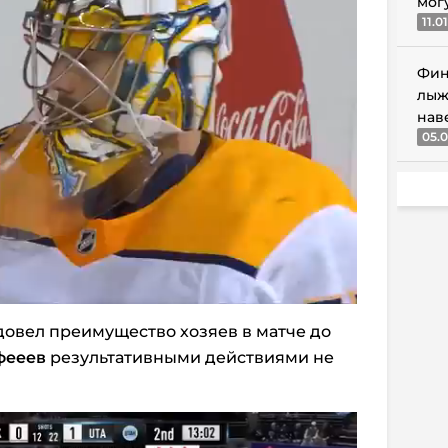
мог
11.0
Фин
лыж
нав
05.0
овел преимущество хозяев в матче до
фееев
результативными действиями не