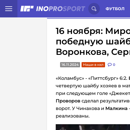
Иностранцы о спорте России:
С
ФУТБОЛ
16 ноября: Мир
победную шайбу
Воронкова, Сер
16.11.2024
Наши в нхл
0
«Коламбус» - «Питтсбург» 6:2.
четвертую шайбу хозяев в ма
при следующем голе «Джекет
Проворов
сделал результатив
ворот. У Чинахова и
Малкина
реализованы.