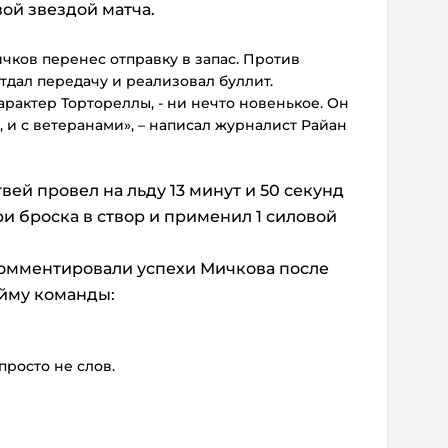
ой звездой матча.
ичков перенес отправку в запас. Против
тдал передачу и реализовал буллит.
арактер Тортореллы, - ни нечто новенькое. Он
, и с ветеранами», – написал журналист Райан
вей провел на льду 13 минут и 50 секунд
 три броска в створ и применил 1 силовой
омментировали успехи Мичкова после
йму команды:
просто не слов.