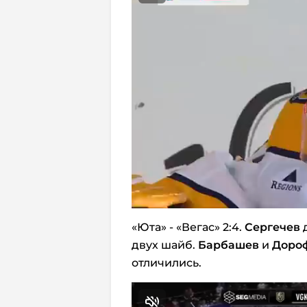
«Юта» - «Вегас» 2:4.
Сергечев
д
двух шайб.
Барбашев
и
Доро
отличились.