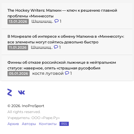
The Hockey Writers: Малкин — ключ к решению главной
проблемы «Миннесоты
Шшшшщ..
1
13.01.2026
В Монреале об интересе к обмену Малкина в «Миннесоту»:
все элементы могут сойтись довольно быстро
Шшшшщ..
1
11.01.2026
Финны об отказе российской лыжнице в нейтральном
статусе: наверное, опять «страшная русофобия
костя луговой
1
05.01.2026
© 2026. InoProSport
All rights reserved.
Учредитель: ООО «Раре.Ру»
Архив
Авторы
Контакты
RSS