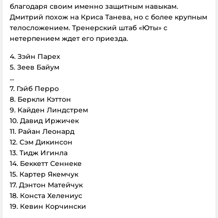
благодаря своим именно защитным навыкам.
Дмитрий п
охож
н
а Крис
а Тан
е
в
а, но
с более
крупным
телос
л
ожением. Тренерский штаб «Юты» с
нетерпением ждет его приезда.
4. Зэйн Парех
5. Зеев Байум
...
7. Гэйб Перро
8. Беркли Кэттон
9. Кайден Линдстрем
10. Давид Иржичек
11. Райан Леонард
12. Сэм Дикинсон
13. Тидж Игинла
14. Беккетт Сеннеке
15. Картер Якемчук
17. Дэнтон Матейчук
18. Конста Хелениус
19. Кевин Корчински
...