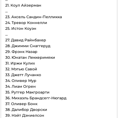
21. Коул Айзерман
...
23. Аксель Сандин-Пелликка
24. Тревор Коннелли
25. Истон Коуэн
...
27. Давид Райнбахер
28. Джимми Снаггеруд
29. Фрэнк Назар
30. Юнатан Леккеримяки
31. Иржи Кулих
32. Мэтью Савой
33. Джетт Лучанко
34. Оливер Мур
34. Лиам Огрен
35. Рутгер Макгроарти
36. Михаэль Брандсегг-Нюгард
37. Оливер Бонк
38. Далибор Дворски
39. Нэйт Дэниелсон