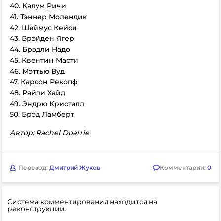
40. Калум Ричи
41. Тэннер Молендик
42. Шеймус Кейси
43. Брэйден Ягер
44. Брэдли Надо
45. Квентин Масти
46. Мэттью Вуд
47. Карсон Рекопф
48. Райли Хайд
49. Эндрю Кристалл
50. Брэд Ламберт
Автор: Rachel Doerrie
Перевод:
Дмитрий Жуков
Комментарии:
0
Система комментирования находится на
реконструкции.