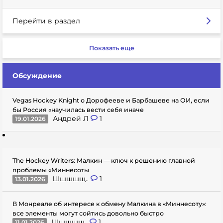
Перейти в раздел
Показать еще
Обсуждение
Vegas Hockey Knight о Дорофееве и Барбашеве на ОИ, если
бы Россия «научилась вести себя иначе
Андрей Л
1
19.01.2026
The Hockey Writers: Малкин — ключ к решению главной
проблемы «Миннесоты
Шшшшщ..
1
13.01.2026
В Монреале об интересе к обмену Малкина в «Миннесоту»:
все элементы могут сойтись довольно быстро
Шшшшщ..
1
11.01.2026