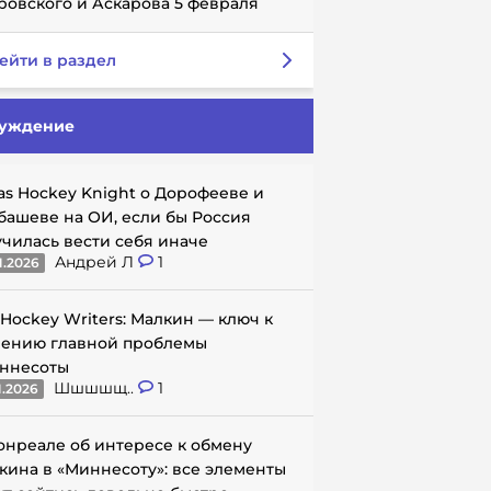
ровского и Аскарова 5 февраля
ейти в раздел
уждение
as Hockey Knight о Дорофееве и
башеве на ОИ, если бы Россия
училась вести себя иначе
Андрей Л
1
1.2026
 Hockey Writers: Малкин — ключ к
ению главной проблемы
ннесоты
Шшшшщ..
1
1.2026
онреале об интересе к обмену
кина в «Миннесоту»: все элементы