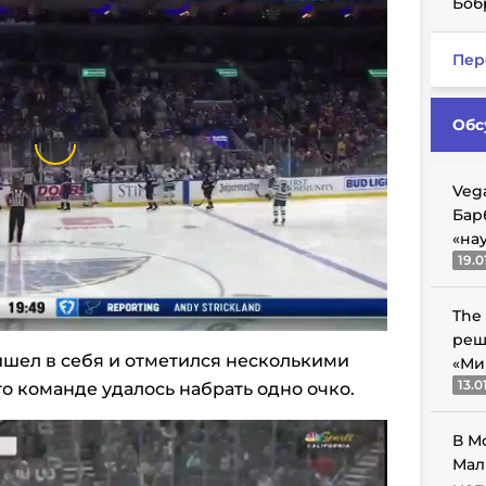
Боб
Пер
Обс
Veg
Бар
«на
19.0
The
реш
шел в себя и отметился несколькими
«Ми
13.0
о команде удалось набрать одно очко.
В М
Мал