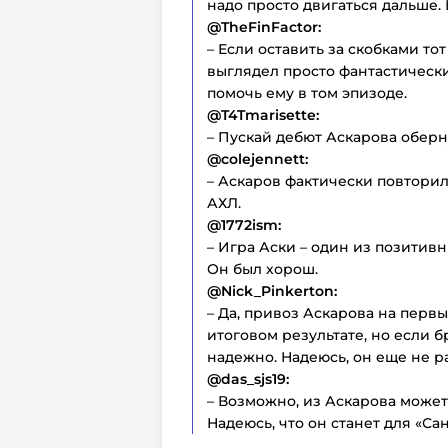
надо просто двигаться дальше.
@TheFinFactor:
– Если оставить за скобками то
выглядел просто фантастически
помочь ему в том эпизоде.
@T4Tmarisette:
– Пускай дебют Аскарова оберн
@colejennett:
– Аскаров фактически повторил 
АХЛ.
@1772ism:
– Игра Аски – один из позитив
Он был хорош.
@Nick_Pinkerton:
– Да, привоз Аскарова на перв
итоговом результате, но если б
надежно. Надеюсь, он еще не ра
@das_sjs19:
– Возможно, из Аскарова может
Надеюсь, что он станет для «С