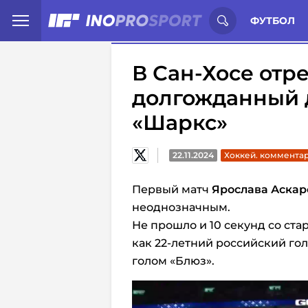
Иностранцы о спорте России:
С
ФУТБОЛ
В Сан-Хосе отр
долгожданный 
«Шаркс»
22.11.2024
Хоккей. коммента
Первый матч
Ярослава Аскар
неоднозначным.
Не прошло и 10 секунд со ста
как 22-летний российский го
голом «Блюз».