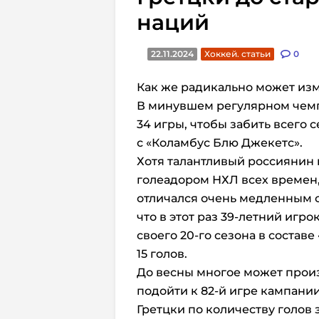
наций
22.11.2024
Хоккей. статьи
0
Как же радикально может изм
В минувшем регулярном чем
34 игры, чтобы забить всего с
с «Коламбус Блю Джекетс».
Хотя талантливый россиянин 
голеадором НХЛ всех времен,
отличался очень медленным с
что в этот раз 39-летний игрок
своего 20-го сезона в состав
15 голов.
До весны многое может произ
подойти к 82-й игре кампании
Гретцки по количеству голов 