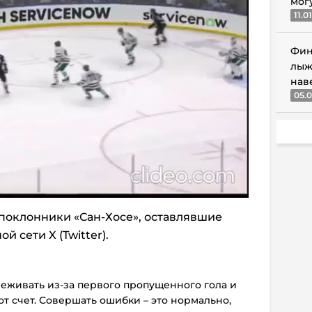
мог
11.0
Фин
лыж
нав
05.0
поклонники «Сан-Хосе», оставлявшие
 сети X (Twitter).
ереживать из-за первого пропущенного гола и
от счет. Совершать ошибки – это нормально,