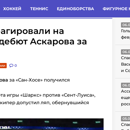
татьи
Комменты
Новости
ХОККЕЙ
ТЕННИС
ЕДИНОБОРСТВА
ФИГУРНОЕ 
ГО
06.
еагировали на
Гол
фев
дебют Аскарова за
06.
Спа
Вас
рии
0
и С
ова
за «Сан-Хосе» получился
06.
Асс
рта игры «Шаркс» против «Сент-Луиса»,
еще
лкипер допустил ляп, обернувшийся
рос
05.
Спа