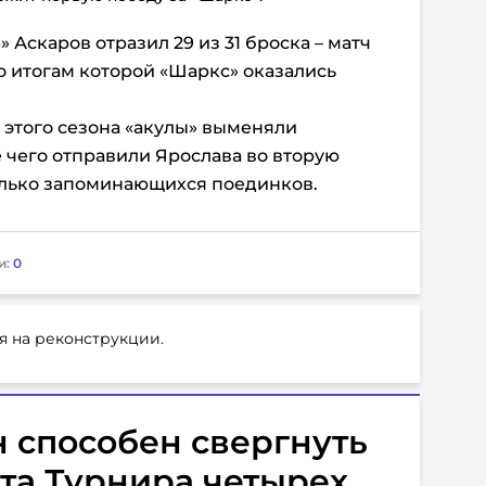
 Аскаров отразил 29 из 31 броска – матч
о итогам которой «Шаркс» оказались
 этого сезона «акулы» выменяли
е чего отправили Ярослава во вторую
олько запоминающихся поединков.
и:
0
я на реконструкции.
н способен свергнуть
рта Турнира четырех