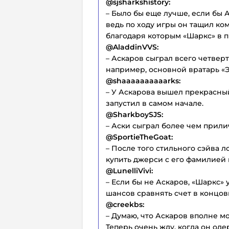
@sjsharkshistory:
– Было бы еще лучше, если бы 
ведь по ходу игры он тащил ко
благодаря которым «Шаркс» в п
@AladdinVVS:
– Аскаров сыграл всего четверт
например, основной вратарь «
@shaaaaaaaaaarks:
– У Аскарова вышел прекрасный 
запустил в самом начале.
@SharkboySJS:
– Аски сыграл более чем прили
@SportieTheGoat:
– После того стильного сэйва л
купить джерси с его фамилией 
@LunelliVivi:
– Если бы не Аскаров, «Шаркс»
шансов сравнять счет в концов
@creekbs:
– Думаю, что Аскаров вполне м
Теперь очень жду, когда он од