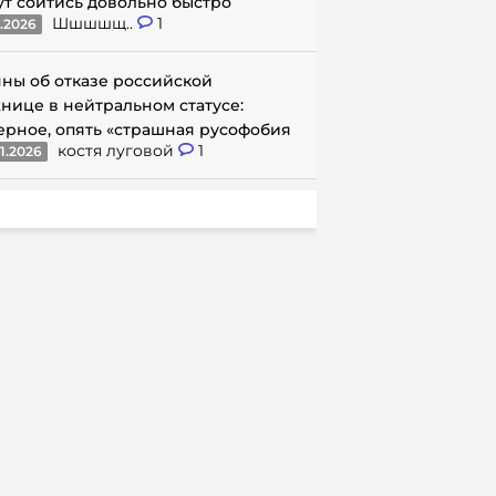
ут сойтись довольно быстро
Шшшшщ..
1
1.2026
ны об отказе российской
нице в нейтральном статусе:
ерное, опять «страшная русофобия
костя луговой
1
1.2026