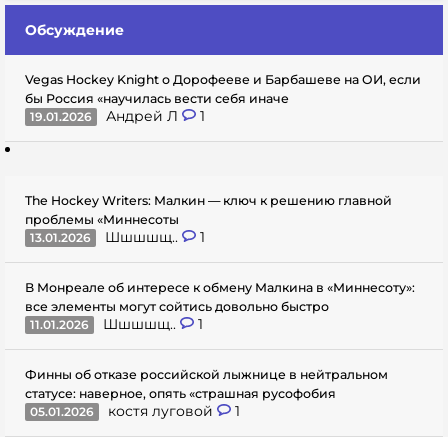
Обсуждение
Vegas Hockey Knight о Дорофееве и Барбашеве на ОИ, если
бы Россия «научилась вести себя иначе
Андрей Л
1
19.01.2026
The Hockey Writers: Малкин — ключ к решению главной
проблемы «Миннесоты
Шшшшщ..
1
13.01.2026
В Монреале об интересе к обмену Малкина в «Миннесоту»:
все элементы могут сойтись довольно быстро
Шшшшщ..
1
11.01.2026
Финны об отказе российской лыжнице в нейтральном
статусе: наверное, опять «страшная русофобия
костя луговой
1
05.01.2026