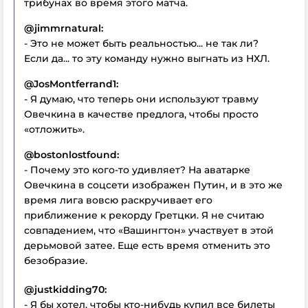
трибунах во время этого матча.
@jimmrnatural:
- Это не может быть реальностью... не так ли?
Если да... то эту команду нужно выгнать из НХЛ.
@JosMontferrand1:
- Я думаю, что теперь они используют травму
Овечкина в качестве предлога, чтобы просто
«отложить».
@bostonlostfound:
- Почему это кого-то удивляет? На аватарке
Овечкина в соцсети изображен Путин, и в это же
время лига вовсю раскручивает его
приближение к рекорду Гретцки. Я не считаю
совпадением, что «Вашингтон» участвует в этой
дерьмовой затее. Еще есть время отменить это
безобразие.
@justkidding70:
- Я бы хотел, чтобы кто-нибудь купил все билеты