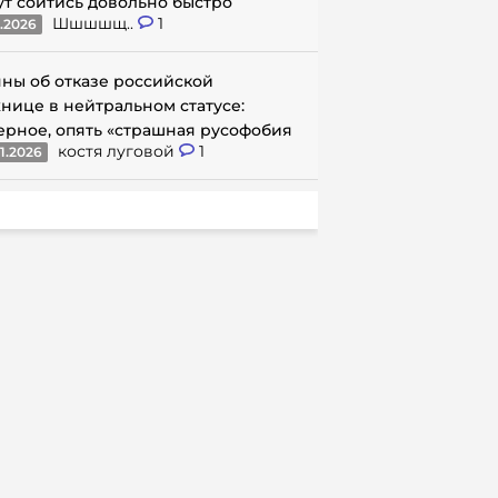
ут сойтись довольно быстро
Шшшшщ..
1
1.2026
ны об отказе российской
нице в нейтральном статусе:
ерное, опять «страшная русофобия
костя луговой
1
1.2026