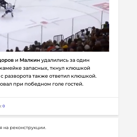
доров
и
Малкин
удалились за один
 скамейке запасных, ткнул клюшкой
 с разворота также ответил клюшкой.
овал при победном голе гостей.
:
0
я на реконструкции.