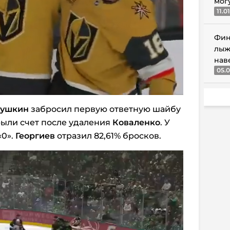
мог
11.0
Фин
лыж
нав
05.0
ушкин
забросил первую ответную шайбу
рыли счет после удаления
Коваленко
. У
«0».
Георгиев
отразил 82,61% бросков.