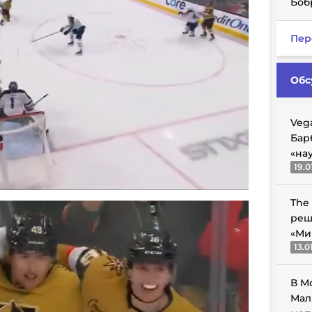
Боб
Пер
Обс
Veg
Бар
«на
19.0
The
реш
«Ми
13.0
В М
Мал