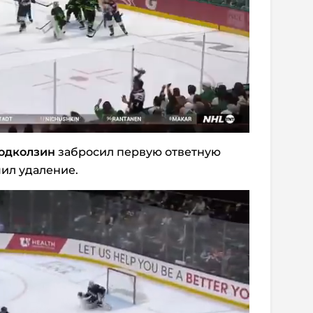
одколзин
забросил первую ответную
ил удаление.