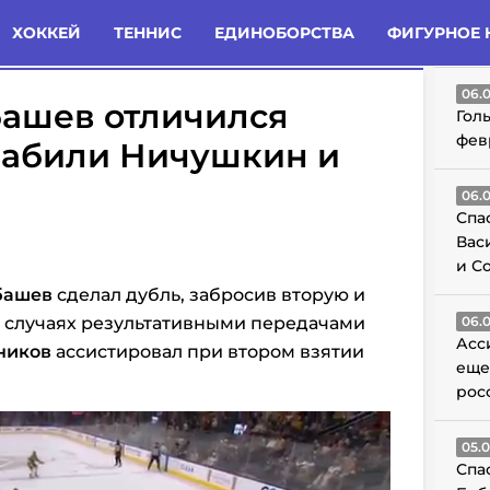
татьи
Комменты
Новости
ХОККЕЙ
ТЕННИС
ЕДИНОБОРСТВА
ФИГУРНОЕ 
ГО
06.
башев отличился
Гол
фев
 забили Ничушкин и
06.
Спа
Вас
и С
башев
сделал дубль, забросив вторую и
х случаях результативными передачами
06.
Асс
ников
ассистировал при втором взятии
еще
рос
05.
Спа