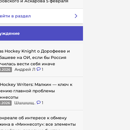
ровского и Аскарова 5 февраля
ейти в раздел
уждение
as Hockey Knight о Дорофееве и
башеве на ОИ, если бы Россия
училась вести себя иначе
Андрей Л
1
1.2026
 Hockey Writers: Малкин — ключ к
ению главной проблемы
ннесоты
Шшшшщ..
1
1.2026
онреале об интересе к обмену
кина в «Миннесоту»: все элементы