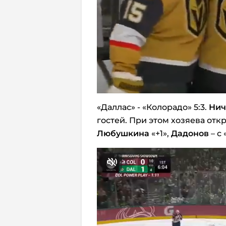
«Даллас» - «Колорадо» 5:3.
Нич
гостей. При этом хозяева отк
Любушкина
«+1»,
Дадонов
– с 