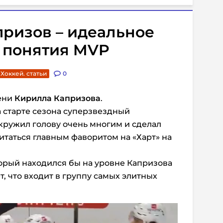
апризов – идеальное
 понятия MVP
Хоккей. статьи
0
ени
Кирилла Капризова
.
 старте сезона суперзвездный
ружил голову очень многим и сделал
читаться главным фаворитом на «Харт» на
торый находился бы на уровне Капризова
, что входит в группу самых элитных