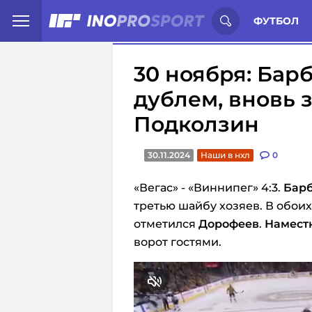
Иностранцы о спорте России:
С
ФУТБОЛ
30 ноября: Бар
дублем, вновь
Подколзин
30.11.2024
Наши в нхл
0
«Вегас» - «Виннипег» 4:3.
Бар
третью шайбу хозяев. В обои
отметился
Дорофеев
.
Намест
ворот гостями.