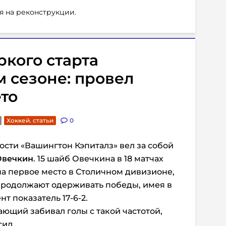
я на реконструкции.
ркого старта
м сезоне: провел
то
Хоккей. статьи
0
сти «Вашингтон Кэпиталз» вел за собой
Овечкин
. 15 шайб Овечкина в 18 матчах
а первое место в Столичном дивизионе,
 продолжают одерживать победы, имея в
т показатель 17-6-2.
ющий забивал голы с такой частотой,
сил.