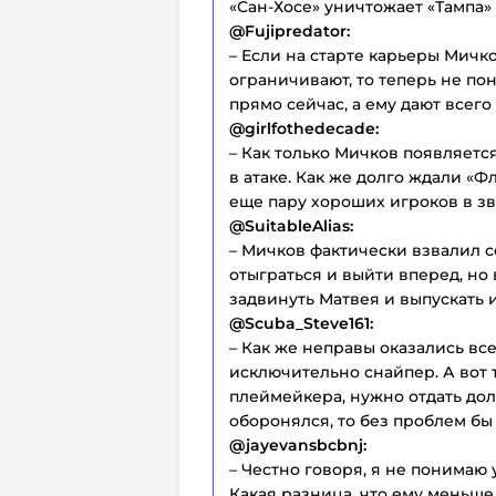
«Сан-Хосе» уничтожает «Тампа»
@Fujipredator:
– Если на старте карьеры Мичк
ограничивают, то теперь не п
прямо сейчас, а ему дают всего 
@girlfothedecade:
– Как только Мичков появляетс
в атаке. Как же долго ждали «Ф
еще пару хороших игроков в зв
@SuitableAlias:
– Мичков фактически взвалил с
отыграться и выйти вперед, н
задвинуть Матвея и выпускать 
@Scuba_Steve161:
– Как же неправы оказались вс
исключительно снайпер. А вот т
плеймейкера, нужно отдать до
оборонялся, то без проблем бы
@jayevansbcbnj:
– Честно говоря, я не понима
Какая разница, что ему меньше