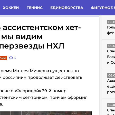
татьи
Комменты
Новости
ХОККЕЙ
ТЕННИС
ЕДИНОБОРСТВА
ФИГУРНОЕ 
ГО
06.
ассистентском хет-
Гол
фев
: мы видим
уперзвезды НХЛ
06.
Спа
Вас
рии
3
и С
 время Матвея Мичкова существенно
06.
ий россиянин продолжает действовать
Асс
еще
трече с «Флоридой» 39-й номер
рос
стентским хет-триком, причем оформил
а.
05.
Спа