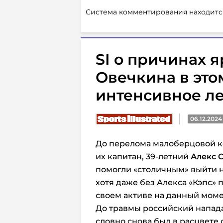
Система комментирования находитс
SI о причинах я
Овечкина в это
интенсивное ле
06.12.2024
До перелома малоберцовой ко
их капитан, 39-летний
Алекс 
помогли «столичным» выйти н
х
отя даже без Алекса «Кэпс»
своем активе на данный момен
До травмы российский напада
словно снова был в расцвете 