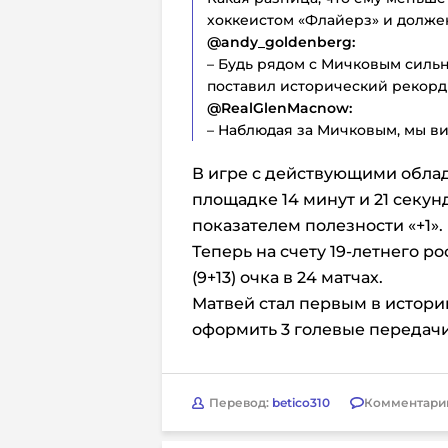
хоккеистом «Флайерз» и должен
@andy_goldenberg:
– Будь рядом с Мичковым силь
поставил исторический рекорд 
@RealGlenMacnow:
– Наблюдая за Мичковым, мы в
В игре с действующими обла
площадке 14 минут и 21 секун
показателем полезности «+1».
Теперь на счету 19-летнего 
(9+13) очка в 24 матчах.
Матвей стал первым в истор
оформить 3 голевые передачи
Перевод:
betico310
Комментари