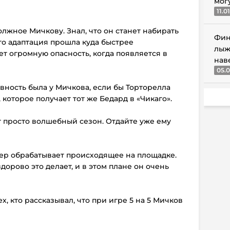
мог
11.0
должное Мичкову. Знал, что он станет набирать
Фин
его адаптация прошла куда быстрее
лыж
ет огромную опасность, когда появляется в
нав
05.0
ивность была у Мичкова, если бы Торторелла
 которое получает тот же Бедард в «Чикаго».
т просто волшебный сезон. Отдайте уже ему
ер обрабатывает происходящее на площадке.
здорово это делает, и в этом плане он очень
х, кто рассказывал, что при игре 5 на 5 Мичков