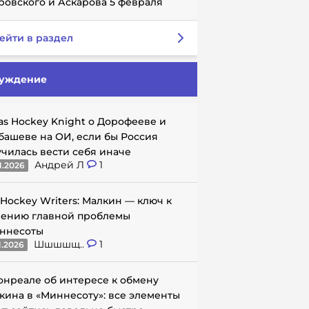
ровского и Аскарова 5 февраля
ейти в раздел
уждение
as Hockey Knight о Дорофееве и
башеве на ОИ, если бы Россия
училась вести себя иначе
Андрей Л
1
1.2026
 Hockey Writers: Малкин — ключ к
ению главной проблемы
ннесоты
Шшшшщ..
1
1.2026
онреале об интересе к обмену
кина в «Миннесоту»: все элементы