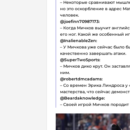
– Некоторые сравнивают мышле
но это оскорбление в адрес Ма
человек.
@joefinn70987173:
– Когда Мичков выучит английс
его ног. Какой же особенный 
@InalienableZen:
– У Мичкова уже сейчас было б
качественно завершать атаки.
@SuperTwoSports:
– Мичков дико крут. Он заставл
ним.
@robertdmcadams:
– Со времен Эрика Линдроса у 
мастерства, что сейчас демонс
@Beardaknowledge:
– Своей игрой Мичков породит