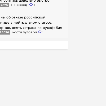
ут сойтись довольно быстро
Шшшшщ..
1
1.2026
ны об отказе российской
нице в нейтральном статусе:
ерное, опять «страшная русофобия
костя луговой
1
1.2026