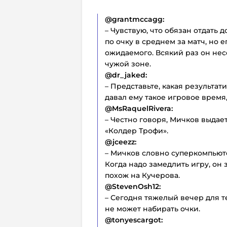
@grantmccagg:
– Чувствую, что обязан отдать 
по очку в среднем за матч, но 
ожидаемого. Всякий раз он нес
чужой зоне.
@dr_jaked:
– Представьте, какая результат
давал ему такое игровое время,
@MsRaquelRivera:
– Честно говоря, Мичков выдае
«Колдер Трофи».
@jceezz:
– Мичков словно суперкомпьют
Когда надо замедлить игру, он 
похож на Кучерова.
@StevenOsh12:
– Сегодня тяжелый вечер для те
не может набирать очки.
@tonyescargot: