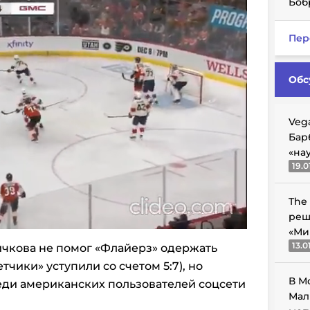
Боб
Пер
Обс
Veg
Бар
«на
19.0
The
реш
«Ми
13.0
кова не помог «Флайерз» одержать
тчики» уступили со счетом 5:7), но
В М
еди американских пользователей соцсети
Мал