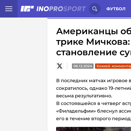
Иностранцы о спорте России:
С
ФУТБОЛ
Американцы об 
трике Мичкова
становление с
06.12.2024
Хоккей. коммента
В последних матчах игровое
сократилось, однако 19-летн
весьма результативно.
В состоявшейся в четверг вс
«Филадельфии» блеснул асси
его в течение второго период