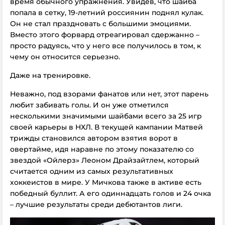
время обычного упражнения. Увидев, что шайба
попала в сетку, 19-летний россиянин поднял кулак.
Он не стал праздновать с большими эмоциями.
Вместо этого форвард отреагировал сдержанно –
просто радуясь, что у него все получилось в том, к
чему он относится серьезно.
Даже на тренировке.
Неважно, под взорами фанатов или нет, этот парень
любит забивать голы. И он уже отметился
несколькими значимыми шайбами всего за 25 игр
своей карьеры в НХЛ. В текущей кампании Матвей
трижды становился автором взятия ворот в
овертайме, идя наравне по этому показателю со
звездой «Ойлерз» Леоном Драйзайтлем, который
считается одним из самых результативных
хоккеистов в мире. У Мичкова также в активе есть
победный буллит. А его одиннадцать голов и 24 очка
– лучшие результаты среди дебютантов лиги.