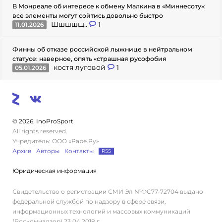
В Монреале об интересе к обмену Малкина в «Миннесоту»:
все элементы могут сойтись довольно быстро
Шшшшщ..
1
11.01.2026
Финны об отказе российской лыжнице в нейтральном
статусе: наверное, опять «страшная русофобия
костя луговой
1
05.01.2026
© 2026. InoProSport
All rights reserved.
Учредитель: ООО «Раре.Ру»
Архив
Авторы
Контакты
RSS
Юридическая информация
Свидетельство о регистрации СМИ Эл №ФС77-72704 выдано
федеральной службой по надзору в сфере связи,
информационных технологий и массовых коммуникаций
(Роскомнадзор) 23.04.2018 г.