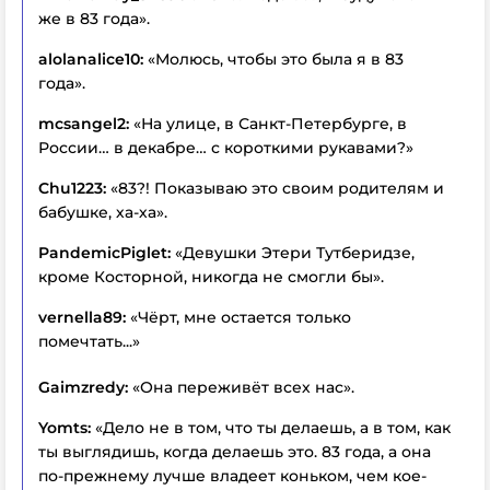
же в 83 года».
alolanalice10:
«Молюсь, чтобы это была я в 83
года».
mcsangel2:
«На улице, в Санкт-Петербурге, в
России… в декабре… с короткими рукавами?»
Chu1223:
«83?! Показываю это своим родителям и
бабушке, ха-ха».
PandemicPiglet:
«Девушки Этери Тутберидзе,
кроме Косторной, никогда не смогли бы».
vernella89:
«Чёрт, мне остается только
помечтать...»
Gaimzredy:
«Она переживёт всех нас».
Yomts:
«Дело не в том, что ты делаешь, а в том, как
ты выглядишь, когда делаешь это. 83 года, а она
по-прежнему лучше владеет коньком, чем кое-