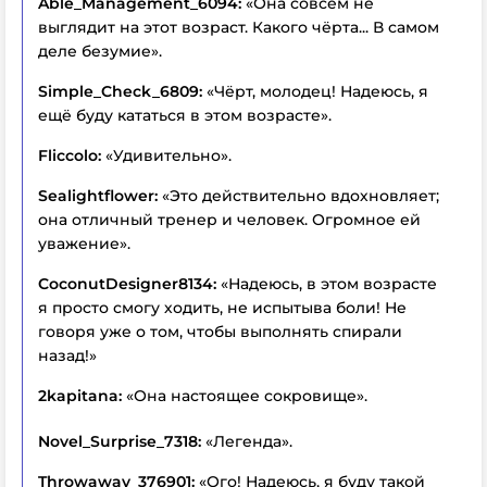
Able_Management_6094:
«Она совсем не
выглядит на этот возраст. Какого чёрта... В самом
деле безумие».
Simple_Check_6809:
«Чёрт, молодец! Надеюсь, я
ещё буду кататься в этом возрасте».
Fliccolo:
«Удивительно».
Sealightflower:
«Это действительно вдохновляет;
она отличный тренер и человек. Огромное ей
уважение».
CoconutDesigner8134:
«Надеюсь, в этом возрасте
я просто смогу ходить, не испытыва боли! Не
говоря уже о том, чтобы выполнять спирали
назад!»
2kapitana:
«Она настоящее сокровище».
Novel_Surprise_7318:
«Легенда».
Throwaway_376901:
«Ого! Надеюсь, я буду такой