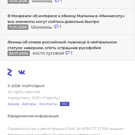
Шшшшщ..
1
13.01.2026
В Монреале об интересе к обмену Малкина в «Миннесоту»:
все элементы могут сойтись довольно быстро
Шшшшщ..
1
11.01.2026
Финны об отказе российской лыжнице в нейтральном
статусе: наверное, опять «страшная русофобия
костя луговой
1
05.01.2026
© 2026. InoProSport
All rights reserved.
Учредитель: ООО «Раре.Ру»
Архив
Авторы
Контакты
RSS
Юридическая информация
Свидетельство о регистрации СМИ Эл №ФС77-72704 выдано
федеральной службой по надзору в сфере связи,