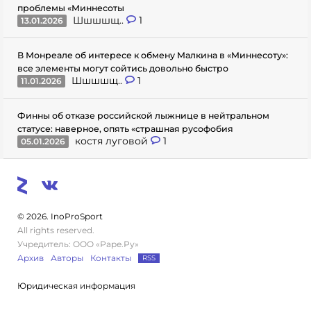
проблемы «Миннесоты
Шшшшщ..
1
13.01.2026
В Монреале об интересе к обмену Малкина в «Миннесоту»:
все элементы могут сойтись довольно быстро
Шшшшщ..
1
11.01.2026
Финны об отказе российской лыжнице в нейтральном
статусе: наверное, опять «страшная русофобия
костя луговой
1
05.01.2026
© 2026. InoProSport
All rights reserved.
Учредитель: ООО «Раре.Ру»
Архив
Авторы
Контакты
RSS
Юридическая информация