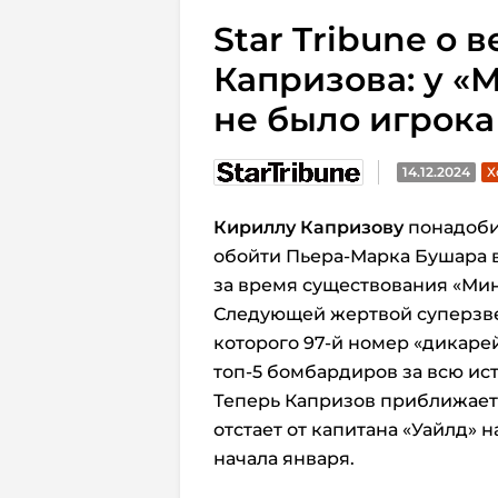
Star Tribune о
Капризова: у «
не было игрока
14.12.2024
Х
Кириллу Капризову
понадобил
обойти Пьера-Марка Бушара в
за время существования «Мин
Следующей жертвой суперзве
которого 97-й номер «дикаре
топ-5 бомбардиров за всю ис
Теперь Капризов приближает
отстает от капитана «Уайлд» на
начала января.