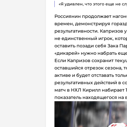
«Я удивлен, что этого еще не с
Россиянин продолжает нагон
времен, демонстрируя гораз
результативности. Капризов 
не единственный игрок, кото
оставить позади себя Зака Па
«дикарей» нужно набрать еще 
Если Капризов сохранит тек
оставшийся отрезок сезона, т
активе и будет отставать тол
результативных действий в с
матч в НХЛ Кирилл набирает 1
показатель находящегося на в