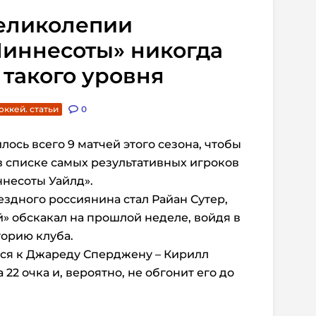
 великолепии
Миннесоты» никогда
 такого уровня
оккей. статьи
0
ось всего 9 матчей этого сезона, чтобы
 списке самых результативных игроков
несоты Уайлд».
здного россиянина стал Райан Сутер,
й» обскакал на прошлой неделе, войдя в
торию клуба.
ся к Джареду Сперджену – Кирилл
 22 очка и, вероятно, не обгонит его до