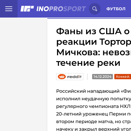
Иностранцы о спорте России:
С
ФУТБОЛ
Фаны из США о
реакции Тортор
Мичкова: нево
течение реки
14.12.2024
Хоккей.
Российский нападающий «Фи
исполнил неудачную попытку 
регулярного чемпионата НХЛ п
20-летний уроженец Перми п
втором периоде матча, но ст
начеку и закрыл верхний угол