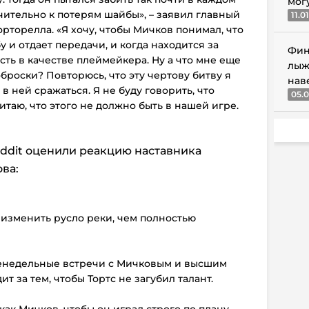
мог
чительно к потерям шайбы», – заявил главный
11.0
торелла. «Я хочу, чтобы Мичков понимал, что
 и отдает передачи, и когда находится за
Фин
сть в качестве плеймейкера. Ну а что мне еще
лыж
броски? Повторюсь, что эту чертову битву я
нав
в ней сражаться. Я не буду говорить, что
05.0
итаю, что этого не должно быть в нашей игре.
ddit оценили реакцию наставника
ва:
е изменить русло реки, чем полностью
 еженедельные встречи с Мичковым и высшим
т за тем, чтобы Тортс не загубил талант.
 как Мичков, чтобы он играл строго по плану,