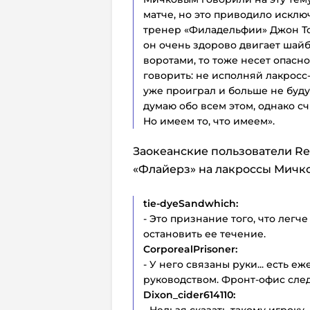
матче, но это приводило исклю
тренер «Филадельфии» Джон Тор
он очень здорово двигает шайбу
воротами, то тоже несет опасно
говорить: не исполняй лакросс-
уже проиграл и больше не буду 
думаю обо всем этом, однако сч
Но имеем то, что имеем».
Заокеанские пользователи Re
«Флайерз» на лакроссы Мичко
tie-dyeSandwhich:
- Это признание того, что легч
остановить ее течение.
CorporealPrisoner:
- У него связаны руки... есть
руководством. Фронт-офис следи
Dixon_cider614110:
- Нельзя сказать такому игроку,