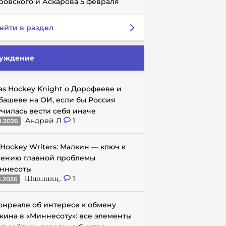
ровского и Аскарова 5 февраля
ейти в раздел
уждение
as Hockey Knight о Дорофееве и
башеве на ОИ, если бы Россия
училась вести себя иначе
Андрей Л
1
1.2026
 Hockey Writers: Малкин — ключ к
ению главной проблемы
ннесоты
Шшшшщ..
1
1.2026
онреале об интересе к обмену
кина в «Миннесоту»: все элементы