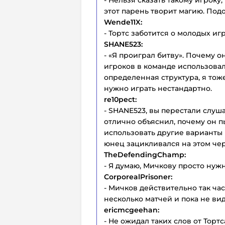
этот парень творит магию. По
Wende11X:
- Тортс заботится о молодых иг
SHANE523:
- «Я проиграл битву». Почему 
игроков в команде использовал
определенная структура, я тоже
нужно играть нестандартно.
re10pect:
- SHANE523, вы перестали слуша
отлично объяснил, почему он п
использовать другие варианты р
юнец зацикливался на этом чер
TheDefendingChamp:
- Я думаю, Мичкову просто нужн
CorporealPrisoner:
- Мичков действительно так час
несколько матчей и пока не ви
ericmcgeehan:
- Не ожидал таких слов от Торт