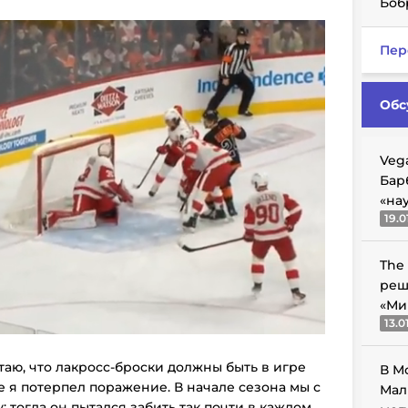
Боб
Пер
Обс
Veg
Бар
«на
19.0
The
реш
«Ми
13.0
итаю, что лакросс-броски должны быть в игре
В М
е я потерпел поражение. В начале сезона мы с
Мал
 тогда он пытался забить так почти в каждом