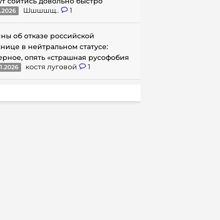
ут сойтись довольно быстро
Шшшшщ..
1
1.2026
ны об отказе российской
нице в нейтральном статусе:
ерное, опять «страшная русофобия
костя луговой
1
1.2026