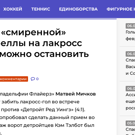
татьи
Комменты
Новости
ХОККЕЙ
ТЕННИС
ЕДИНОБОРСТВА
ФИГУРНОЕ 
ГО
06.
 «cмиренной»
Гол
фев
еллы на лакросс
зможно остановить
06.
Спа
Вас
и С
 комментарии
0
06.
ладельфии Флайерз»
Матвей Мичков
Асс
еще
забить лакросс-гол во встрече
рос
ротив «Детройт Ред Уингз» (4:1).
опробовал сделать данный прием во
05.
раж ворот детройтцев Кэм Тэлбот был
Спа
.