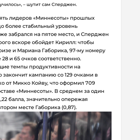
лучилось», – шутит сам Сперджен.
ять лидеров «Миннесоты» прошлых
до более стабильный уровень
уже забрался на пятое место, и Сперджен
рого вскоре обойдет Кирилл: чтобы
ризе и Мариана Габорика, 97-му номеру
28 и 65 очков соответственно.
ущие темпы продуктивности на
о закончит кампанию со 129 очками в
ько от Микко Койву, что оформил 709
оставе «Миннесоты». В среднем за один
,22 балла, значительно опережая
тором месте Габорика (0,87).