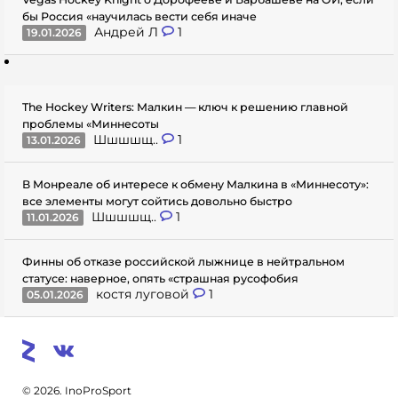
бы Россия «научилась вести себя иначе
Андрей Л
1
19.01.2026
The Hockey Writers: Малкин — ключ к решению главной
проблемы «Миннесоты
Шшшшщ..
1
13.01.2026
В Монреале об интересе к обмену Малкина в «Миннесоту»:
все элементы могут сойтись довольно быстро
Шшшшщ..
1
11.01.2026
Финны об отказе российской лыжнице в нейтральном
статусе: наверное, опять «страшная русофобия
костя луговой
1
05.01.2026
© 2026. InoProSport