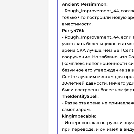
Ancient_Persimmon:
- Rough_Improvement_44, соглас
только что построили новую ар
вместимости.
Perry4761:
- Rough_Improvement_44, если 
учитывать болельщиков и атмос
арена СКА лучше, чем Bell Cen
сооружение. Но забавно, что Р
(комплекс неполноценности силь
безумное его утверждение за 
Centre лучшим местом для просм
30-летней давности. Ничего уд
были построены более комфор
TheIdentifySpell:
- Разве эта арена не принадле
самопиаром.
kingimpecable:
- Интересно, как по-русски зву
при переводе, и он имел в вид