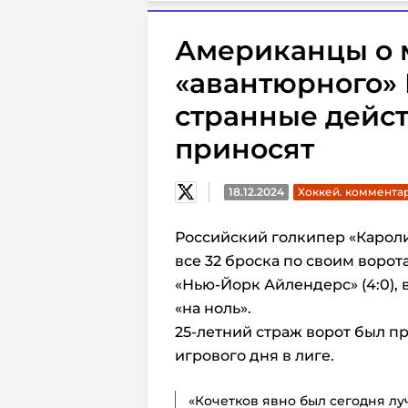
Американцы о м
«авантюрного» 
странные дейст
приносят
18.12.2024
Хоккей. коммента
Российский голкипер «Каро
все 32 броска по своим ворот
«Нью-Йорк Айлендерс» (4:0),
«на ноль».
25-летний страж ворот был 
игрового дня в лиге.
«Кочетков явно был сегодня л