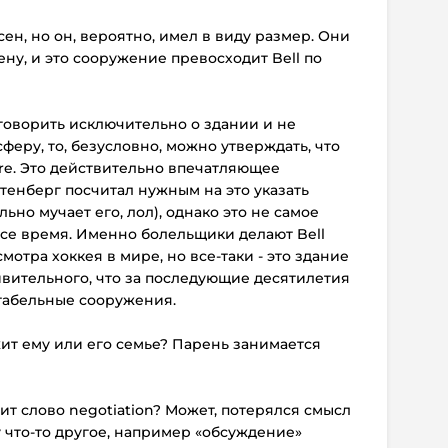
ен, но он, вероятно, имел в виду размер. Они
ену, и это сооружение превосходит Bell по
говорить исключительно о здании и не
феру, то, безусловно, можно утверждать, что
tre. Это действительно впечатляющее
отенберг посчитал нужным на это указать
но мучает его, лол), однако это не самое
все время. Именно болельщики делают Bell
отра хоккея в мире, но все-таки - это здание
ивительного, что за последующие десятилетия
табельные сооружения.
жит ему или его семье? Парень занимается
чит слово negotiation? Может, потерялся смысл
у что-то другое, например «обсуждение»