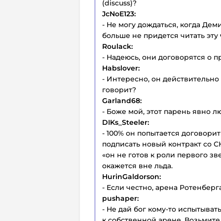
(discuss)?
JcNoE123:
- Не могу дождаться, когда Дем
больше не придется читать эту 
Roulack:
- Надеюсь, они договорятся о
Habslover:
- Интересно, он действительно 
говорит?
Garland68:
- Боже мой, этот парень явно лю
DIKs_Steeler:
- 100% он попытается договори
подписать новый контракт со СК
«он не готов к роли первого зв
окажется вне льда.
HurinGaldorson:
- Если честно, арена Ротенберг
pushaper:
- Не дай бог кому-то испытыва
к собственной арене. Возьмите с