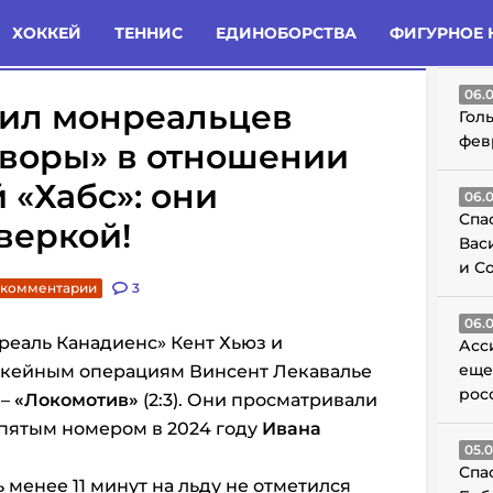
татьи
Комменты
Новости
ХОККЕЙ
ТЕННИС
ЕДИНОБОРСТВА
ФИГУРНОЕ 
ГО
06.
вил монреальцев
Гол
фев
оворы» в отношении
 «Хабс»: они
06.
Спа
веркой!
Вас
и С
 комментарии
3
06.
еаль Канадиенс» Кент Хьюз и
Асс
еще
ккейным операциям Винсент Лекавалье
рос
–
«Локомотив»
(2:3). Они просматривали
пятым номером в 2024 году
Ивана
05.
Спа
 менее 11 минут на льду не отметился