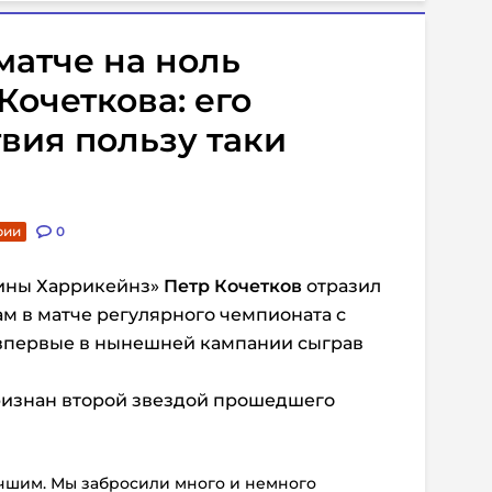
атче на ноль
Кочеткова: его
вия пользу таки
рии
0
лины Харрикейнз»
Петр Кочетков
отразил
ам в матче регулярного чемпионата с
 впервые в нынешней кампании сыграв
признан второй звездой прошедшего
учшим. Мы забросили много и немного