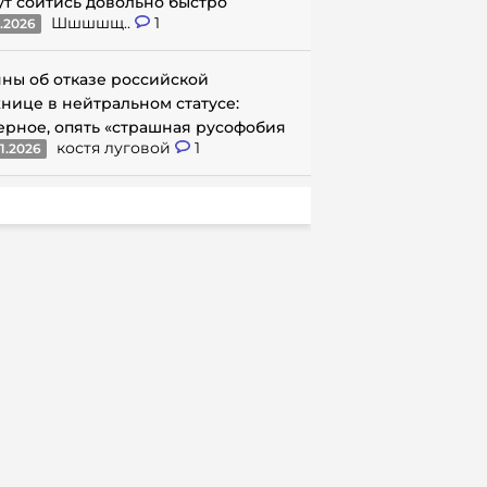
ут сойтись довольно быстро
Шшшшщ..
1
1.2026
ны об отказе российской
нице в нейтральном статусе:
ерное, опять «страшная русофобия
костя луговой
1
1.2026