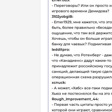
- Переговоры? Или он просто хо
игрового времени Демидова?
3102yobgiB:
- Emer1929, мне кажется, что э
быть, более правильно «беседа»
ощущение, что там всё держит
Хочешь, чтобы он больше играл
банку для чаевых? Подмигивая и
ledditpro:
- Не думаю, что Ротенберг - даж
что «Канадиенс» дадут какие-т
принадлежит российскому гос
санкций, делающий такую сдел
операционная схема разрушила 
xcnuck:
- А может, «Хабс» все-таки под
Хьюз не постеснялся бы на это 
Rough_Improvement_44:
- Первая часть цитаты просто у
которой они играют, сравнимой 