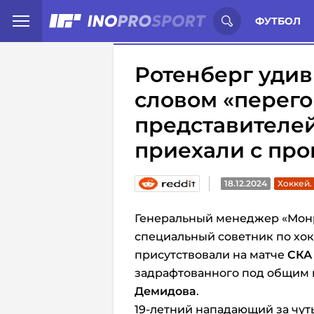
Иностранцы о спорте России:
С
ФУТБОЛ
Ротенберг уди
словом «перег
представителей
приехали с про
18.12.2024
Хоккей.
Генеральный менеджер «Монр
специальный советник по хо
присутствовали на матче
СКА
задрафтованного под общим 
Демидова
.
19-летний нападающий за чуть