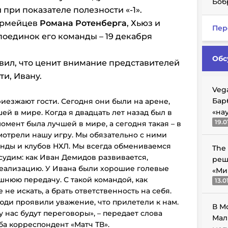
Боб
при показателе полезности «-1».
армейцев
Романа Ротенберга
, Хьюз и
Пер
поединок его команды – 19 декабря
Обс
вил, что ценит внимание представителей
ти, Ивану.
Veg
Бар
риезжают гости. Сегодня они были на арене,
«на
ей в мире. Когда я двадцать лет назад был в
19.0
момент была лучшей в мире, а сегодня такая – в
мотрели нашу игру. Мы обязательно с ними
нды и клубов НХЛ. Мы всегда обмениваемся
The
судим: как Иван Демидов развивается,
реш
реализацию. У Ивана были хорошие голевые
«Ми
ишнюю передачу. С такой командой, как
13.0
не искать, а брать ответственность на себя.
юди проявили уважение, что прилетели к нам.
В М
 нас будут переговоры», – передает слова
Мал
ба корреспондент «Матч ТВ».