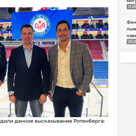
мог
11.0
Фин
лыж
нав
05.0
дили данное высказывание Ротенберга: