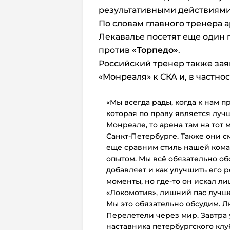
результативными действиями 
По словам главного тренера 
Лекавалье посетят еще один 
против
«Торпедо»
.
Российский тренер также зая
«Монреаля» к СКА и, в частнос
«Мы всегда рады, когда к нам п
которая по праву является лучш
Монреале, то арена там на тот 
Санкт‑Петербурге. Также они с
еще сравним стиль нашей кома
опытом. Мы всё обязательно об
добавляет и как улучшить его 
моменты, но где‑то он искал л
«Локомотив», лишний пас лучше 
Мы это обязательно обсудим. Л
Перелетели через мир. Завтра у
наставника петербургского клу