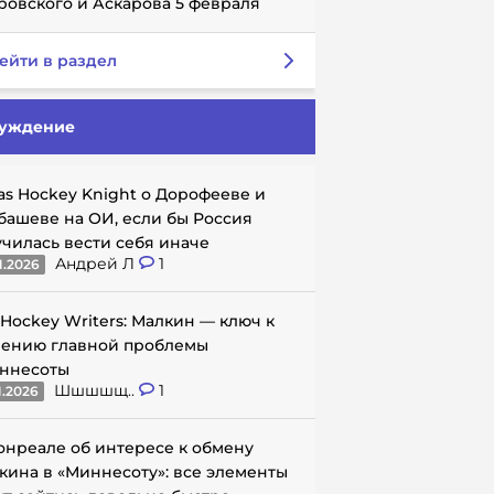
ровского и Аскарова 5 февраля
ейти в раздел
уждение
as Hockey Knight о Дорофееве и
башеве на ОИ, если бы Россия
училась вести себя иначе
Андрей Л
1
1.2026
 Hockey Writers: Малкин — ключ к
ению главной проблемы
ннесоты
Шшшшщ..
1
1.2026
онреале об интересе к обмену
кина в «Миннесоту»: все элементы