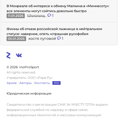
В Монреале об интересе к обмену Малкина в «Миннесоту»:
все элементы могут сойтись довольно быстро
Шшшшщ..
1
11.01.2026
Финны об отказе российской лыжнице в нейтральном
статусе: наверное, опять «страшная русофобия
костя луговой
1
05.01.2026
© 2026. InoProSport
All rights reserved.
Учредитель: ООО «Раре.Ру»
Архив
Авторы
Контакты
RSS
Юридическая информация
Свидетельство о регистрации СМИ Эл №ФС77-72704 выдано
федеральной службой по надзору в сфере связи,
информационных технологий и массовых коммуникаций