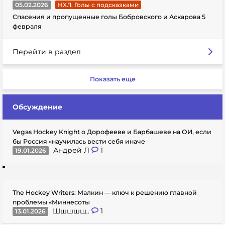
05.02.2026
НХЛ. Голы с подсказками
Спасения и пропущенные голы Бобровского и Аскарова 5
февраля
Перейти в раздел
Показать еще
Обсуждение
Vegas Hockey Knight о Дорофееве и Барбашеве на ОИ, если
бы Россия «научилась вести себя иначе
Андрей Л
1
19.01.2026
The Hockey Writers: Малкин — ключ к решению главной
проблемы «Миннесоты
Шшшшщ..
1
13.01.2026