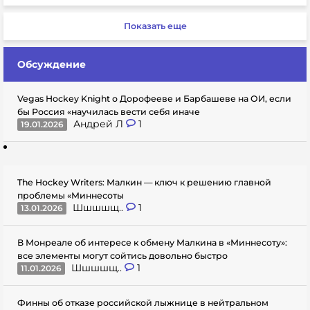
Показать еще
Обсуждение
Vegas Hockey Knight о Дорофееве и Барбашеве на ОИ, если
бы Россия «научилась вести себя иначе
Андрей Л
1
19.01.2026
The Hockey Writers: Малкин — ключ к решению главной
проблемы «Миннесоты
Шшшшщ..
1
13.01.2026
В Монреале об интересе к обмену Малкина в «Миннесоту»:
все элементы могут сойтись довольно быстро
Шшшшщ..
1
11.01.2026
Финны об отказе российской лыжнице в нейтральном