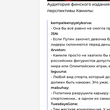
Аудитория финского издания 
перспективы Камилы:
kempeleenpystykorva:
- Она бы всё равно не смогла п
JSN:
- Если Путин захочет, девочка
лидеры склоняются перед день
Arvoton:
- Камиле просто не хватило бы 
российских фигуристов допуст
мира или Олимпийских играх, е
laguuna:
- Любой вид спорта, который д
должен быть наказан. Это ужас.
mabuhay:
- Политика разрушила карьеру
спортсменки... в одном из самы
TuesdaysGone:
- Там жесткая конкуренция. У н