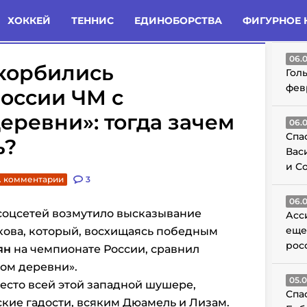
татьи
Комменты
Новости
ХОККЕЙ
ТЕННИС
ЕДИНОБОРСТВА
ФИГУРНОЕ 
ГО
06.
корбились
Гол
фев
оссии ЧМ с
еревни»: тогда зачем
06.
Спа
ь?
Вас
и С
. комментарии
3
06.
соцсетей возмутило высказывание
Асс
еще
ова, который, восхищаясь победным
рос
ян
на чемпионате России, сравнил
ом деревни».
05.
есто всей этой западной шушере,
Спа
кие гадости, всяким Дюамель и Лизам.