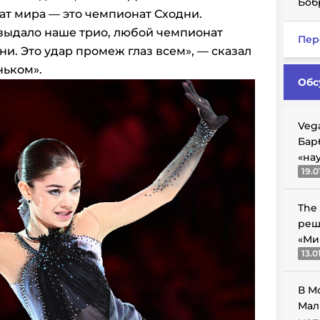
Боб
ат мира — это чемпионат Сходни.
 выдало наше трио, любой чемпионат
Пер
и. Это удар промеж глаз всем», — сказал
ньком».
Обс
Veg
Бар
«на
19.0
The
реш
«Ми
13.0
В М
Мал