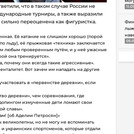
мог
етили, что в таком случае России не
11.0
ждународные турниры, а также выразили
 сильно переоценена как фигуристка.
Фин
лыж
нав
бенная. Её катание не слишком хорошо (порой
05.0
 по льду), её прыжковая «техника» заключается
дом любым проверенным путём, и у неё ужасные
рой она тренируется».
, почему они всегда такие агрессивные».
 менталитет. Вот зачем им нападать на другие
 участвовать в «первенстве деревни», если
тво деревни», чем соревнования, где
допингом измученные дети ломают свои
ой славы».
там! [об Аделии Петросян]»
 великолепны, но не могу не вспоминать
 и украинских спортсменов, которые отдали