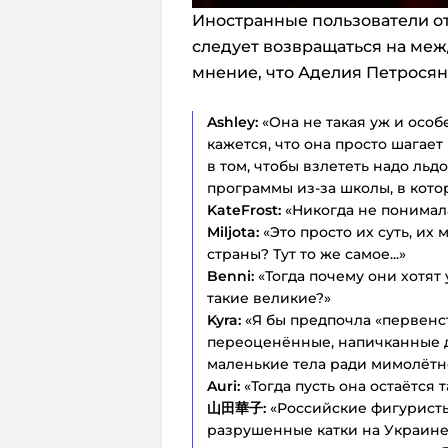
Иностранные пользователи отв
следует возвращаться на ме
мнение, что Аделия Петросян
Ashley:
«Она не такая уж и осо
кажется, что она просто шагает
в том, чтобы взлететь надо ль
программы из-за школы, в кото
KateFrost:
«Никогда не понимала
Miljota:
«Это просто их суть, их
страны? Тут то же самое...»
Benni:
«Тогда почему они хотят
такие великие?»
Kyra:
«Я бы предпочла «первенс
переоценённые, напичканные 
маленькие тела ради мимолётн
Auri:
«Тогда пусть она остаётся 
山田華子:
«Российские фигуристы
разрушенные катки на Украине