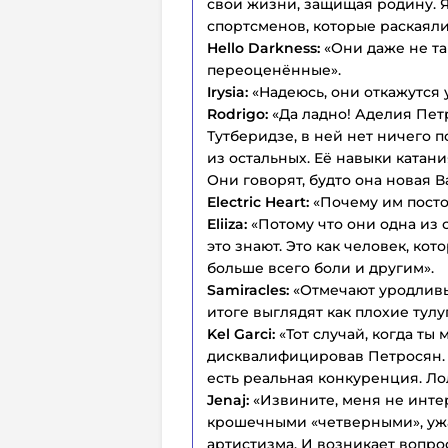
свои жизни, защищая родину. Я
спортсменов, которые раскаяли
Hello Darkness:
«Они даже не та
переоценённые».
Irysia:
«Надеюсь, они откажутся 
Rodrigo:
«Да ладно! Аделия Пет
Тутберидзе, в ней нет ничего 
из остальных. Её навыки катан
Они говорят, будто она новая В
Electric Heart:
«Почему им посто
Eliiza:
«Потому что они одна из 
это знают. Это как человек, ко
больше всего боли и другим».
Samiracles:
«Отмечают уродливы
итоге выглядят как плохие тулу
Kel Garci:
«Тот случай, когда ты
дисквалифицировав Петросян. Д
есть реальная конкуренция. Ло
Jenaj:
«Извините, меня не инте
крошечными «четверными», уж
артистизма. И возникает вопро