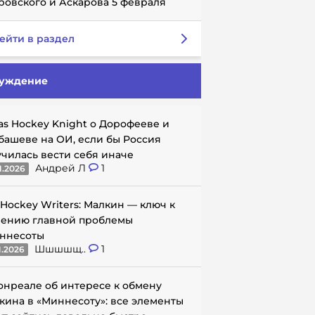
ровского и Аскарова 5 февраля
ейти в раздел
уждение
as Hockey Knight о Дорофееве и
башеве на ОИ, если бы Россия
училась вести себя иначе
Андрей Л
1
1.2026
 Hockey Writers: Малкин — ключ к
ению главной проблемы
ннесоты
Шшшшщ..
1
1.2026
онреале об интересе к обмену
кина в «Миннесоту»: все элементы