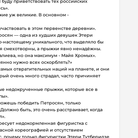
 буду приветствовать тех российских
сь».
кие уж великие. В основном -
участвовать в этом первенстве деревни».
росян — одна из худших девушек Этери
по-настоящему уникального, что выделяло бы
ия смехотворны, а прыжки явно ненадёжны.
алиева, но она максимум - Майя Хромых».
янно нужно всех оскорблять?»
самых отвратительных наций на планете, и они
торый очень много страдал, часто причиняет
е недокрученные прыжки, которые все в
пы».
 можешь победить Петросян, только
олжно быть, это очень расстраивает, когда
л».
ресует недокормленная фигуристка с
асной хореографией и отсутствием
с, почему только фигуристки Этери Тутберидзе