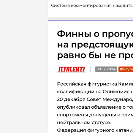
Система комментирования находитс
Финны о пропу
на предстоящу
равно бы не пр
29.12.2024
Фигурн
Российская фигуристка
Ками
квалификации на Олимпийски
20 декабря Совет Международ
опубликовал объявление о то
спортсмены допущены к оли
нейтральном статусе.
Федерация фигурного катания