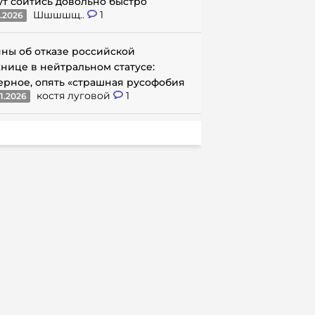
ут сойтись довольно быстро
Шшшшщ..
1
1.2026
ны об отказе российской
нице в нейтральном статусе:
ерное, опять «страшная русофобия
костя луговой
1
1.2026