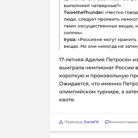
выполняют четверные?»
Two4theThunder:
«Честно говор
люди, следует проявить немного
таких несущественных вещах, 
сопляк».
Irysia:
«Россияне могут хранить 
вещах. Но они никогда не заткн
17-летняя Аделия Петросян и
выиграла чемпионат России в
короткую и произвольную про
Ожидается, что именно Петро
олимпийском турнире, а зате
квоте.
Перевод:
DariaFK
Комментарии