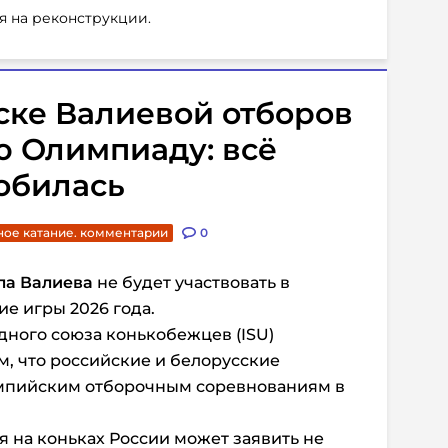
я на реконструкции.
ске Валиевой отборов
ю Олимпиаду: всё
обилась
ое катание. комментарии
0
ла Валиева
не будет участвовать в
е игры 2026 года.
ного союза конькобежцев (ISU)
м, что российские и белорусские
мпийским отборочным соревнованиям в
 на коньках России может заявить не