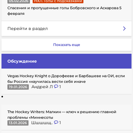
05.02.2026
НХЛ. Голы с подсказками
Спасения и пропущенные голы Бобровского и Аскарова 5
февраля
Перейти в раздел
Показать еще
Обсуждение
Vegas Hockey Knight о Дорофееве и Барбашеве на ОИ, если
бы Россия «научилась вести себя иначе
Андрей Л
1
19.01.2026
The Hockey Writers: Малкин — ключ к решению главной
проблемы «Миннесоты
Шшшшщ..
1
13.01.2026