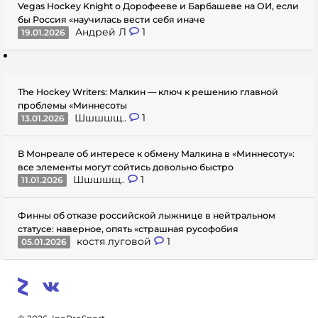
Vegas Hockey Knight о Дорофееве и Барбашеве на ОИ, если
бы Россия «научилась вести себя иначе
Андрей Л
1
19.01.2026
The Hockey Writers: Малкин — ключ к решению главной
проблемы «Миннесоты
Шшшшщ..
1
13.01.2026
В Монреале об интересе к обмену Малкина в «Миннесоту»:
все элементы могут сойтись довольно быстро
Шшшшщ..
1
11.01.2026
Финны об отказе российской лыжнице в нейтральном
статусе: наверное, опять «страшная русофобия
костя луговой
1
05.01.2026