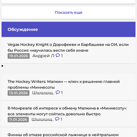
Показать еще
Обсуждение
Vegas Hockey Knight о Дорофееве и Барбашеве на ОИ, если
бы Россия «научилась вести себя иначе
Андрей Л
1
19.01.2026
The Hockey Writers: Малкин — ключ к решению главной
проблемы «Миннесоты
Шшшшщ..
1
13.01.2026
В Монреале об интересе к обмену Малкина в «Миннесоту»:
все элементы могут сойтись довольно быстро
Шшшшщ..
1
11.01.2026
Финны об отказе российской лыжнице в нейтральном