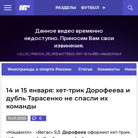
РАЗДЕЛЫ
ФУТБОЛ
Иностранцы о спорте России:
Статьи
Комменты
Новос
14 и 15 января: хет-трик Дорофеева и
дубль Тарасенко не спасли их
команды
15.01.2025
0
«Нэшвилл» - «Вегас» 5:3.
Дорофеев
оформил хет-трик.