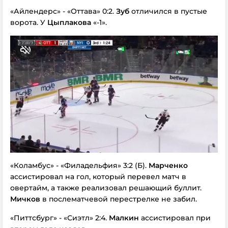
«Айлендерс» - «Оттава» 0:2.
Зуб
отличился в пустые
ворота. У
Цыплакова
«-1».
«Коламбус» - «Филадельфия» 3:2 (Б).
Марченко
ассистировал на гол, который перевел матч в
овертайм, а также реализовал решающий буллит.
Мичков
в послематчевой перестрелке не забил.
«Питтсбург» - «Сиэтл» 2:4.
Малкин
ассистировал при