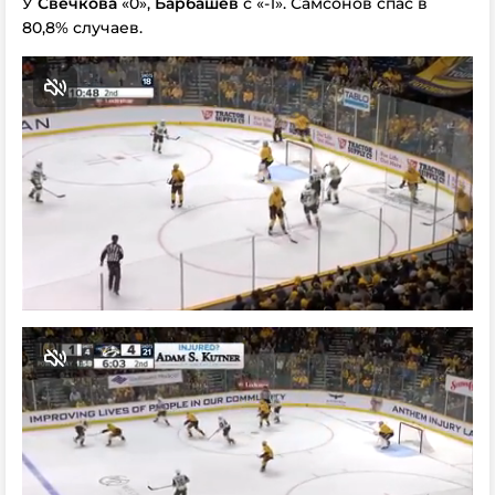
У
Свечкова
«0»,
Барбашев
с «-1». Самсонов спас в
80,8% случаев.