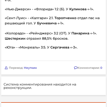
«-1».
«Нью-Джерси» - «Флорида» 1:2 (Б). У
Куликова
«-1».
«Сент-Луис» - «Калгари» 2:1.
Торопченко
отдал пас на
решающий гол. У
Бучневича
«-1».
«Колорадо» - «Рейнджерс» 3:2 (ОТ). У
Панарина
«-1».
Шестеркин
отразил 88,5% бросков.
«Юта» - «Монреаль» 3:5. У
Сергачева
«-3».
Перевод:
Неуткин
Комментарии:
0
Система комментирования находится на
реконструкции.