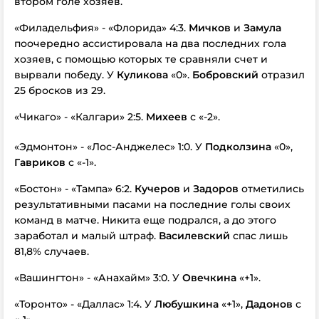
втором голе хозяев.
«Филадельфия» - «Флорида» 4:3.
Мичков
и
Замула
поочередно ассистировала на два последних гола
хозяев, с помощью которых те сравняли счет и
вырвали победу. У
Куликова
«0».
Бобровский
отразил
25 бросков из 29.
«Чикаго» - «Калгари» 2:5.
Михеев
с «-2».
«Эдмонтон» - «Лос-Анджелес» 1:0. У
Подколзина
«0»,
Гавриков
с «-1».
«Бостон» - «Тампа» 6:2.
Кучеров
и
Задоров
отметились
результативными пасами на последние голы своих
команд в матче. Никита еще подрался, а до этого
заработал и малый штраф.
Василевский
спас лишь
81,8% случаев.
«Вашингтон» - «Анахайм» 3:0. У
Овечкина
«+1».
«Торонто» - «Даллас» 1:4. У
Любушкина
«+1»,
Дадонов
с