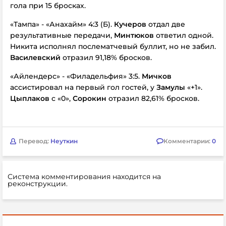
гола при 15 бросках.
«Тампа» - «Анахайм» 4:3 (Б).
Кучеров
отдал две
результативные передачи,
Минтюков
ответил одной.
Никита исполнял послематчевый буллит, но не забил.
Василевский
отразил 91,18% бросков.
«Айлендерс» - «Филадельфия» 3:5.
Мичков
ассистировал на первый гол гостей, у
Замулы
«+1».
Цыплаков
с «0»,
Сорокин
отразил 82,61% бросков.
Перевод:
Неуткин
Комментарии:
0
Система комментирования находится на
реконструкции.