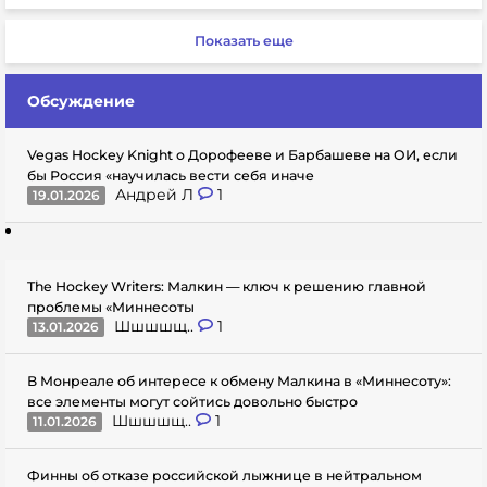
Показать еще
Обсуждение
Vegas Hockey Knight о Дорофееве и Барбашеве на ОИ, если
бы Россия «научилась вести себя иначе
Андрей Л
1
19.01.2026
The Hockey Writers: Малкин — ключ к решению главной
проблемы «Миннесоты
Шшшшщ..
1
13.01.2026
В Монреале об интересе к обмену Малкина в «Миннесоту»:
все элементы могут сойтись довольно быстро
Шшшшщ..
1
11.01.2026
Финны об отказе российской лыжнице в нейтральном