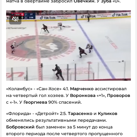
матча в овертайме забросил
Овечкин
. У
Зуба
«0».
«Коламбус» - «Сан-Хосе» 4:1.
Марченко
ассистировал
на четвертый гол хозяев. У
Воронкова
«+1»,
Проворов
с «-1». У
Георгиева
90% спасений.
«Флорида» - «Детройт» 2:5.
Тарасенко
и
Куликов
обменялись результативными передачами.
Бобровский
был заменен за 5 минут до конца
второго периода после четвертого пропущенного