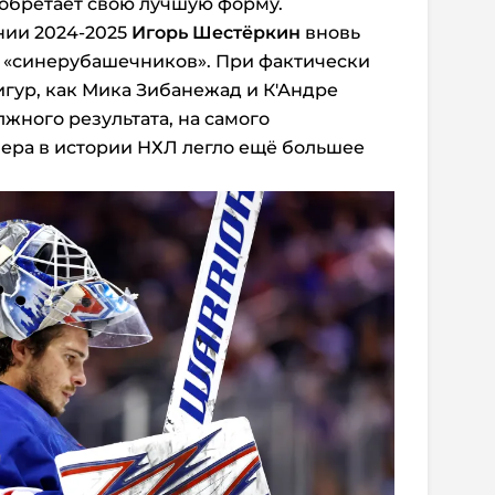
 обретает свою лучшую форму.
нии 2024-2025
Игорь Шестёркин
вновь
ру «синерубашечников». При фактически
игур, как Мика Зибанежад и К'Андре
жного результата, на самого
ера в истории НХЛ легло ещё большее