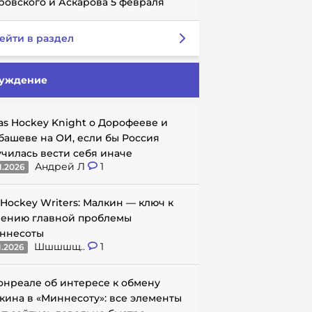
ровского и Аскарова 5 февраля
ейти в раздел
уждение
as Hockey Knight о Дорофееве и
башеве на ОИ, если бы Россия
училась вести себя иначе
Андрей Л
1
1.2026
 Hockey Writers: Малкин — ключ к
ению главной проблемы
ннесоты
Шшшшщ..
1
1.2026
онреале об интересе к обмену
кина в «Миннесоту»: все элементы