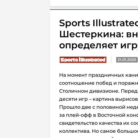
Sports Illustra
Шестеркина: вно
определяет иг
21.01.2025
На момент праздничных кани
соотношение побед и поражни
Столичном дивизионе. Перед
десяти игр – картина вырисо
Прошло две с половиной неде
за плей-офф в Восточной кон
свидетельство качества их со
коллектива. Но самое большо