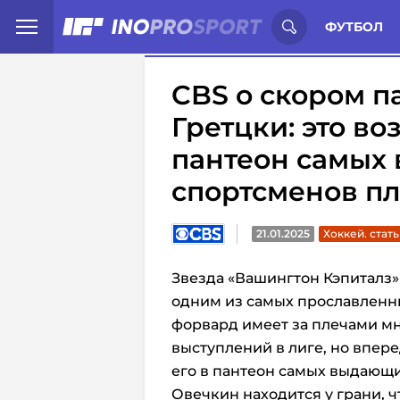
Иностранцы о спорте России:
С
ФУТБОЛ
CBS о скором п
Гретцки: это во
пантеон самых
спортсменов п
21.01.2025
Хоккей. стат
Звезда «Вашингтон Кэпиталз
одним из самых прославленн
форвард имеет за плечами м
выступлений в лиге, но впер
его в пантеон самых выдающ
Овечкин находится у грани, 