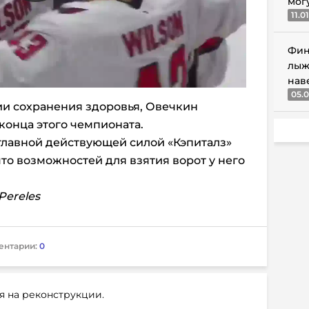
мог
11.0
Фин
лыж
нав
05.0
ии сохранения здоровья, Овечкин
конца этого чемпионата.
 главной действующей силой «Кэпиталз»
что возможностей для взятия ворот у него
Pereles
ентарии:
0
я на реконструкции.