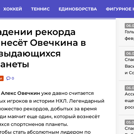
татьи
Комменты
Новости
ХОККЕЙ
ТЕННИС
ЕДИНОБОРСТВА
ФИГУРНОЕ 
ГО
06.
адении рекорда
Гол
фев
знесёт Овечкина в
 выдающихся
06.
Спа
ланеты
Вас
и С
ьи
0
06.
»
Алекс Овечкин
уже давно считается
Асс
еще
ых игроков в истории НХЛ. Легендарный
рос
ножество рекордов, добытых за время
еди маячит еще один, который вознесёт
05.
ихся спортсменов планеты.
Спа
чтобы стать абсолютным лидером по