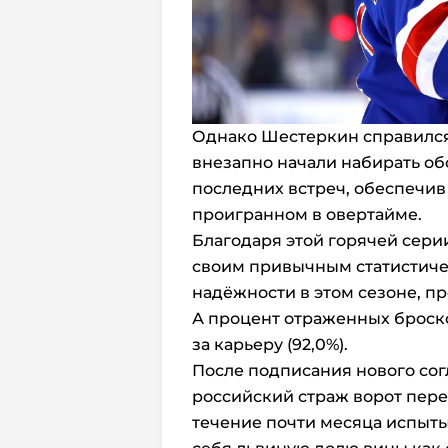
Однако Шестеркин справился
внезапно начали набирать об
последних встреч, обеспечив
проигранном в овертайме.
Благодаря этой горячей сери
своим привычным статистиче
надёжности в этом сезоне, пр
А процент отраженных броско
за карьеру (92,0%).
После подписания нового сог
российский страж ворот пере
течение почти месяца испыты