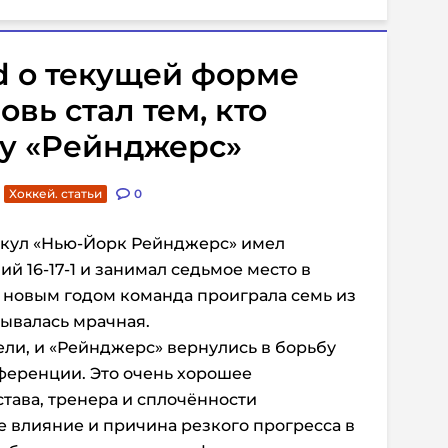
ted о текущей форме
вь стал тем, кто
ру «Рейнджерс»
Хоккей. статьи
0
кул «Нью-Йорк Рейнджерс» имел
й 16-17-1 и занимал седьмое место в
 новым годом команда проиграла семь из
вывалась мрачная.
ли, и «Рейнджерс» вернулись в борьбу
ференции. Это очень хорошее
става, тренера и сплочённости
е влияние и причина резкого прогресса в