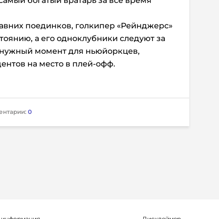
самый богатый вратарь за всё время
давних поединков, голкипер «Рейнджерс»
тоянию, а его одноклубники следуют за
й нужный момент для ньюйоркцев,
ентов на место в плей-офф.
ентарии:
0
 информация
Дисклеймер