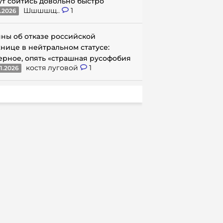
ут сойтись довольно быстро
Шшшшщ..
1
1.2026
ны об отказе российской
нице в нейтральном статусе:
ерное, опять «страшная русофобия
костя луговой
1
1.2026