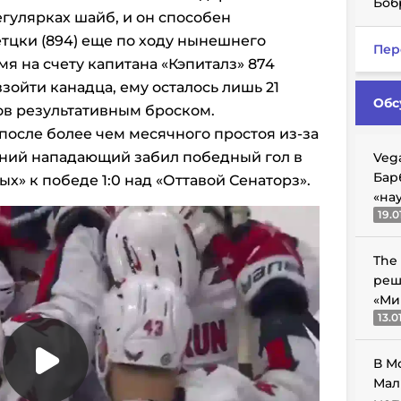
Боб
гулярках шайб, и он способен
етцки (894) еще по ходу нынешнего
Пер
я на счету капитана «Кэпиталз» 874
взойти канадца, ему осталось лишь 21
Обс
ов результативным броском.
после более чем месячного простоя из-за
етний нападающий забил победный гол в
Veg
Бар
х» к победе 1:0 над «Оттавой Сенаторз».
«на
19.0
The
реш
«Ми
13.0
В М
Мал