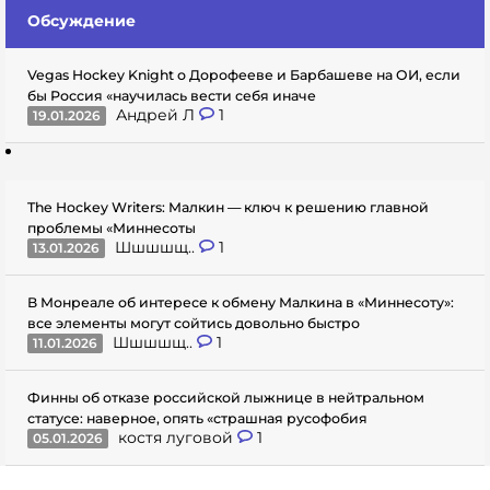
Обсуждение
Vegas Hockey Knight о Дорофееве и Барбашеве на ОИ, если
бы Россия «научилась вести себя иначе
Андрей Л
1
19.01.2026
The Hockey Writers: Малкин — ключ к решению главной
проблемы «Миннесоты
Шшшшщ..
1
13.01.2026
В Монреале об интересе к обмену Малкина в «Миннесоту»:
все элементы могут сойтись довольно быстро
Шшшшщ..
1
11.01.2026
Финны об отказе российской лыжнице в нейтральном
статусе: наверное, опять «страшная русофобия
костя луговой
1
05.01.2026