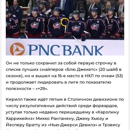
Он не только сохранил за собой первую строчку в
списке лучших снайперов «Блю Джекетс» (20 шайб в
сезоне), но и вышел на 16-е место в НХЛ по очкам (53)
и продолжает лидировать в лиге по показателю
полезности – «+29».
Кирилл также идёт пятым в Столичном дивизионе по
числу результативных действий среди форвардов,
уступая только недавно перешедшему в «Каролину
Харрикейнз» Микко Рантанену, Джеку Хьюзу и
Йесперу Братту из «Нью-Джерси Девилз» и Трэвису