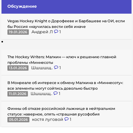
Обсуждение
Vegas Hockey Knight о Дорофееве и Барбашеве на ОИ, если
бы Россия «научилась вести себя иначе
Андрей Л
1
19.01.2026
The Hockey Writers: Малкин — ключ к решению главной
проблемы «Миннесоты
Шшшшщ..
1
13.01.2026
В Монреале об интересе к обмену Малкина в «Миннесоту»:
все элементы могут сойтись довольно быстро
Шшшшщ..
1
11.01.2026
Финны об отказе российской лыжнице в нейтральном
статусе: наверное, опять «страшная русофобия
костя луговой
1
05.01.2026