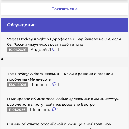
Показать еще
Обсуждение
Vegas Hockey Knight о Дорофееве и Барбашеве на ОИ, если
бы Россия «научилась вести себя иначе
Андрей Л
1
19.01.2026
The Hockey Writers: Малкин — ключ к решению главной
проблемы «Миннесоты
Шшшшщ..
1
13.01.2026
В Монреале об интересе к обмену Малкина в «Миннесоту»:
все элементы могут сойтись довольно быстро
Шшшшщ..
1
11.01.2026
Финны об отказе российской лыжнице в нейтральном