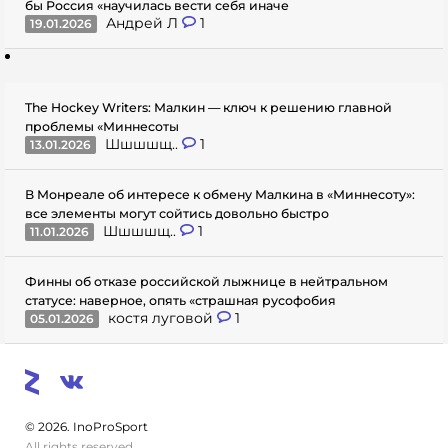
бы Россия «научилась вести себя иначе
Андрей Л
1
19.01.2026
The Hockey Writers: Малкин — ключ к решению главной
проблемы «Миннесоты
Шшшшщ..
1
13.01.2026
В Монреале об интересе к обмену Малкина в «Миннесоту»:
все элементы могут сойтись довольно быстро
Шшшшщ..
1
11.01.2026
Финны об отказе российской лыжнице в нейтральном
статусе: наверное, опять «страшная русофобия
костя луговой
1
05.01.2026
© 2026. InoProSport
All rights reserved.