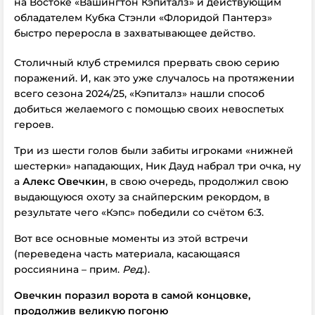
на Востоке «Вашингтон Кэпиталз» и действующим
обладателем Кубка Стэнли «Флоридой Пантерз»
быстро переросла в захватывающее действо.
Столичный клуб стремился прервать свою серию
поражений. И, как это уже случалось на протяжении
всего сезона 2024/25, «Кэпиталз» нашли способ
добиться желаемого с помощью своих невоспетых
героев.
Три из шести голов были забиты игроками «нижней
шестерки» нападающих, Ник Дауд набрал три очка, ну
а
Алекс Овечкин
, в свою очередь, продолжил свою
выдающуюся охоту за снайперским рекордом, в
результате чего «Кэпс» победили со счётом 6:3.
Вот все основные моменты из этой встречи
(переведена часть материала, касающаяся
россиянина – прим.
Ред
.).
Овечкин поразил ворота в самой концовке,
продолжив великую погоню