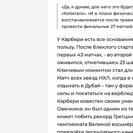
«Да, я думаю, для него это буде
«Кэпиталз». «И в плане физичес
восстанавливается после травм
провести финальные 27 матчей»
У Карбери есть все основания
пользу. После блеклого старта
первых 43 матчах, - во второ
оживился, отметившись 23 ша
Ключевым моментом стал дли
Матч всех звёзд НХЛ, когда в
отдыхать в Дубай – там у фор
силы и покататься на верблюд
Карбери известен своим уме
Овечкина: он был одним из те
может побить рекорд Гретцки
чемпионата Великой восьмёрке
превзойти легендарного канад