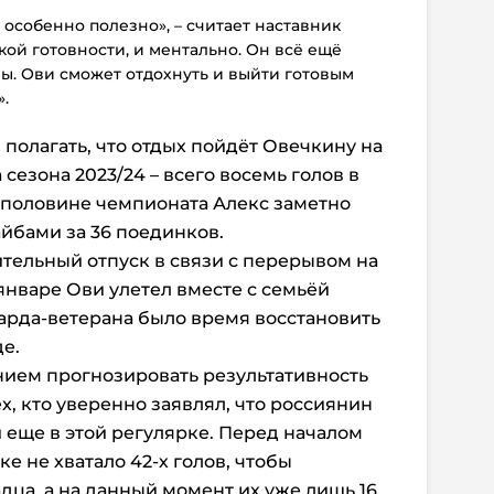
т особенно полезно», – считает наставник
кой готовности, и ментально. Он всё ещё
ы. Ови сможет отдохнуть и выйти готовым
.
 полагать, что отдых пойдёт Овечкину на
 сезона 2023/24 – всего восемь голов в
й половине чемпионата Алекс заметно
йбами за 36 поединков.
тельный отпуск в связи с перерывом на
 январе Ови улетел вместе с семьёй
варда-ветерана было время восстановить
е.
нием прогнозировать результативность
х, кто уверенно заявлял, что россиянин
 еще в этой регулярке. Перед началом
 не хватало 42-х голов, чтобы
ца, а на данный момент их уже лишь 16.