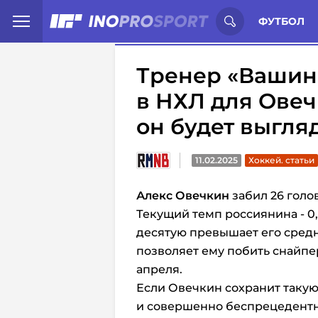
Иностранцы о спорте России:
С
ФУТБОЛ
Тренер «Вашинг
в НХЛ для Овеч
он будет выгля
11.02.2025
Хоккей. статьи
Алекс Овечкин
забил 26 голо
Текущий темп россиянина - 0,
десятую превышает его средни
позволяет ему побить снайпе
апреля.
Если Овечкин сохранит такую
и совершенно беспрецедентно