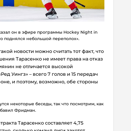
казал он в эфире программы Hockey Night in
его поднялся небольшой переполох».
кой новости можно считать тот факт, что
шения Тарасенко не имеет права на отказ
сиянин не отличается высокой
Ред Уингз» – всего 7 голов и 15 передач
сезоне, и поэтому, возможно, обе стороны
дутся некоторые беседы, так что посмотрим, как
добавил Фридман.
тракта Тарасенко составляет 4,75
тно, сколько команд лиги захотят