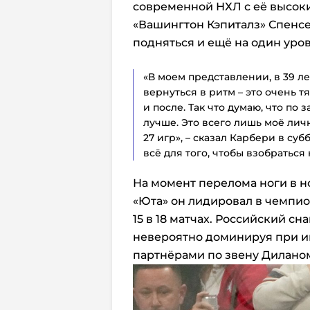
современной НХЛ с её высок
«Вашингтон Кэпиталз» Спенсе
подняться и ещё на один уров
«В моем представлении, в 39 л
вернуться в ритм – это очень 
и после. Так что думаю, что п
лучше. Это всего лишь моё ли
27 игр», – сказал Карбери в суб
всё для того, чтобы взобраться
На момент перелома ноги в н
«Юта» он лидировал в чемпио
15 в 18 матчах. Российский сн
невероятно доминируя при иг
партнёрами по звену Дилано