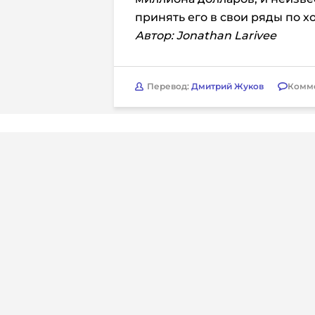
принять его в свои ряды по х
Автор: Jonathan Larivee
Перевод:
Дмитрий Жуков
Комм
Юридическая
Свидетельств
© 2026. InoProSport
выдано федер
All rights reserved.
связи, инфор
Учредитель: ООО «Раре.Ру»
коммуникаций 
Архив
Авторы
Контакты
RSS