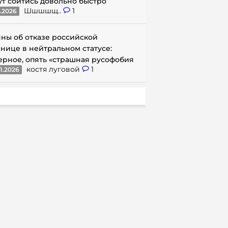
ут сойтись довольно быстро
Шшшшщ..
1
1.2026
ны об отказе российской
нице в нейтральном статусе:
ерное, опять «страшная русофобия
костя луговой
1
1.2026