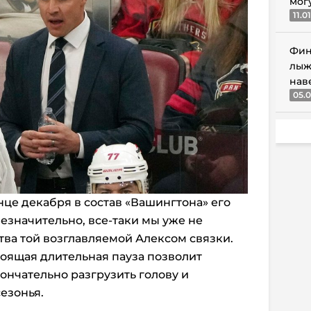
мог
11.0
Фин
лыж
нав
05.0
нце декабря в состав «Вашингтона» его
езначительно, все-таки мы уже не
тва той возглавляемой Алексом связки.
тоящая длительная пауза позволит
ончательно разгрузить голову и
езонья.