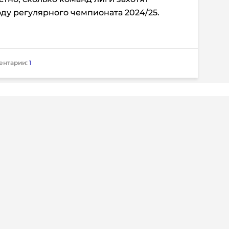
оду регулярного чемпионата 2024/25.
ентарии:
1
 информация
Дисклеймер
о о регистрации СМИ Эл №ФС77-72704
Редакция не несет ответ
альной службой по надзору в сфере
достоверность информа
мационных технологий и массовых
рекламных объявлениях.
(Роскомнадзор) 23.04.2018 г.
справочной информации