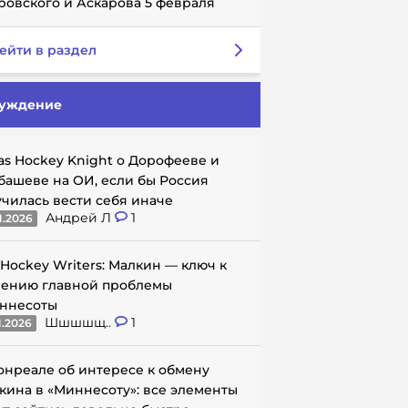
ровского и Аскарова 5 февраля
ейти в раздел
уждение
as Hockey Knight о Дорофееве и
башеве на ОИ, если бы Россия
училась вести себя иначе
Андрей Л
1
1.2026
 Hockey Writers: Малкин — ключ к
ению главной проблемы
ннесоты
Шшшшщ..
1
1.2026
онреале об интересе к обмену
кина в «Миннесоту»: все элементы