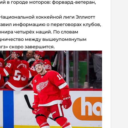
й в городе моторов: форвард-ветеран,
 Национальной хоккейной лиги Эллиотт
вил информацию о переговорах клубов,
рнира четырёх наций. По словам
удничество между вышеупомянутым
гз» скоро завершится.