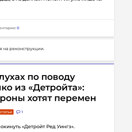
ентарии:
0
я на реконструкции.
лухах по поводу
ко из «Детройта»:
ороны хотят перемен
 статьи
1
окинуть «Детройт Ред Уингз».