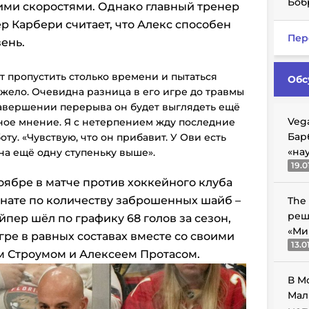
Боб
ими скоростями. Однако главный тренер
р Карбери считает, что Алекс способен
Пер
ень.
ет пропустить столько времени и пытаться
Обс
тяжело. Очевидна разница в его игре до травмы
о завершении перерыва он будет выглядеть ещё
Veg
чное мнение. Я с нетерпением жду последние
Бар
боту. «Чувствую, что он прибавит. У Ови есть
«на
 на ещё одну ступеньку выше».
19.0
оябре в матче против хоккейного клуба
нате по количеству заброшенных шайб –
The
реш
айпер шёл по графику 68 голов за сезон,
«Ми
ре в равных составах вместе со своими
13.0
м Строумом и Алексеем Протасом.
В М
Мал