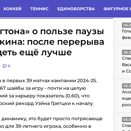
татьи
Комменты
Новости
ХОККЕЙ
ТЕННИС
ЕДИНОБОРСТВА
ФИГУРНОЕ 
ГО
06.
тона» о пользе паузы
Гол
фев
кина: после перерыва
деть ещё лучше
06.
Спа
Вас
0
и С
в в первых 39 матчах кампании 2024-25.
06.
67 шайбы за игру - почти на целую
Асс
й за карьеру показатель (0,60), что
еще
рский рекорд Уэйна Гретцки к началу
рос
 динамику, это будет просто потрясающе
05.
Спа
 для 39-летнего игрока, особенно в