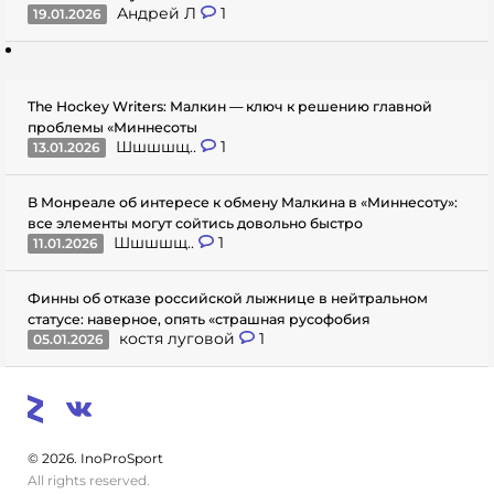
Андрей Л
1
19.01.2026
The Hockey Writers: Малкин — ключ к решению главной
проблемы «Миннесоты
Шшшшщ..
1
13.01.2026
В Монреале об интересе к обмену Малкина в «Миннесоту»:
все элементы могут сойтись довольно быстро
Шшшшщ..
1
11.01.2026
Финны об отказе российской лыжнице в нейтральном
статусе: наверное, опять «страшная русофобия
костя луговой
1
05.01.2026
© 2026. InoProSport
All rights reserved.