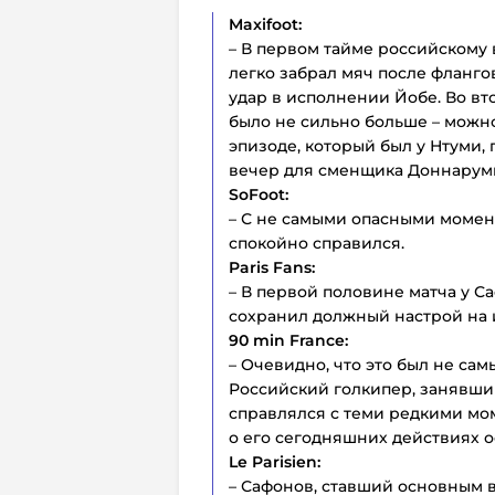
Maxifoot:
– В первом тайме российскому 
легко забрал мяч после фланго
удар в исполнении Йобе. Во вт
было не сильно больше – можно
эпизоде, который был у Нтуми,
вечер для сменщика Доннарум
SoFoot:
– С не самыми опасными момент
спокойно справился.
Paris Fans:
– В первой половине матча у С
сохранил должный настрой на 
90 min France:
– Очевидно, что это был не са
Российский голкипер, занявший
справлялся с теми редкими мом
о его сегодняшних действиях о
Le Parisien:
– Сафонов, ставший основным 