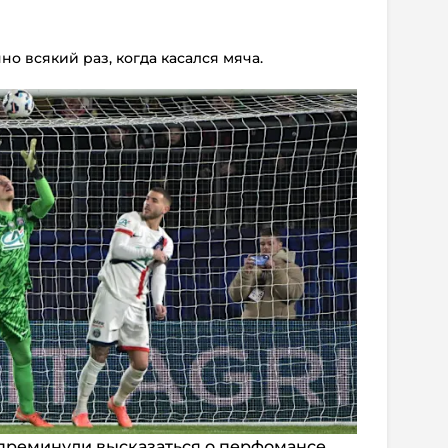
о всякий раз, когда касался мяча.
преминули высказаться о перфомансе