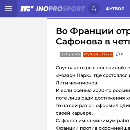
Иностранцы о спорте России:
С
ФУТБОЛ
Во Франции отр
Сафонова в че
27.02.2025
Футбол. статьи
0
Спустя четыре с половиной г
«Роазон Парк», где состоялся
Лиги чемпионов.
И если осенью 2020-го росси
поте лица ради достижения х
то на сей раз он оформил оди
своей карьере.
Сафонов имел минимум работ
Франции против скромнейшег