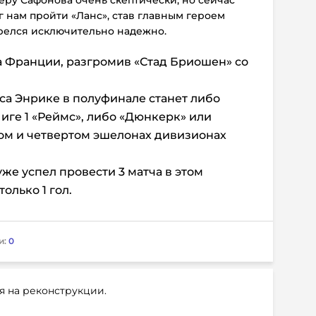
 нам пройти «Ланс», став главным героем
трелся исключительно надежно.
а Франции, разгромив «Стад Бриошен» со
а Энрике в полуфинале станет либо
ге 1 «Реймс», либо «Дюнкерк» или
ом и четвертом эшелонах дивизионах
уже успел провести 3 матча в этом
олько 1 гол.
и:
0
я на реконструкции.