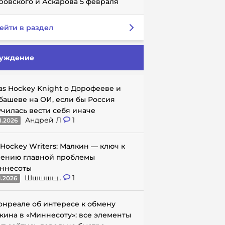
ровского и Аскарова 5 февраля
ейти в раздел
уждение
as Hockey Knight о Дорофееве и
башеве на ОИ, если бы Россия
училась вести себя иначе
Андрей Л
1
1.2026
 Hockey Writers: Малкин — ключ к
ению главной проблемы
ннесоты
Шшшшщ..
1
1.2026
онреале об интересе к обмену
кина в «Миннесоту»: все элементы