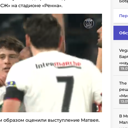
Боб
СЖ» на стадионе «Ренна».
Пер
Обс
Veg
Бар
«на
19.0
The
реш
«Ми
13.0
В М
 образом оценили выступление Матвея.
Мал