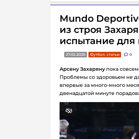
Mundo Deporti
из строя Захаря
испытание для 
27.02.2025
Футбол. статьи
0
Арсену Захаряну
пока совсем 
Проблемы со здоровьем не да
впервые за много-много меся
двенадцатой минуте порадов