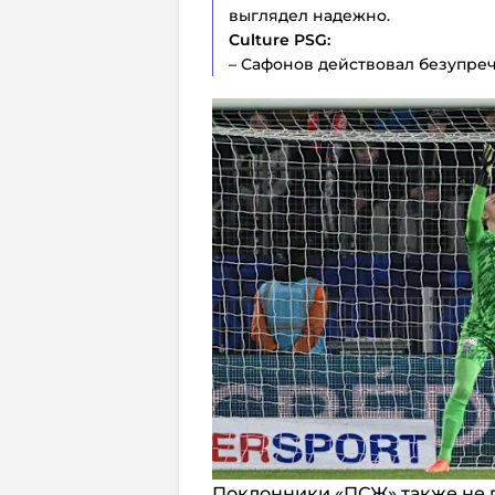
выглядел надежно.
Culture PSG:
– Сафонов действовал безупречн
Поклонники «ПСЖ» также не 