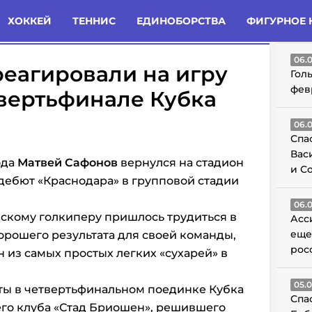
татьи
Комменты
Новости
ХОККЕЙ
ТЕННИС
ЕДИНОБОРСТВА
ФИГУРНОЕ 
ГО
06.
еагировали на игру
Гол
фев
твертьфинале Кубка
06.
Спа
Вас
ода
Матвей Сафонов
вернулся на стадион
и С
 дебют «Краснодара» в групповой стадии
06.
йскому голкиперу пришлось трудиться в
Асс
еще
орошего результата для своей команды,
рос
н из самых простых легких «сухарей» в
05.
ы в четвертьфинальном поединке Кубка
Спа
о клуба «Стад Бриошен», решившего