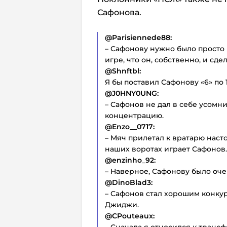
Сафонова.
@Parisiennede88:
– Сафонову нужно было просто 
игре, что он, собственно, и сдел
@Shnftbl:
Я бы поставил Сафонову «6» по 
@J0HNY0UNG:
– Сафонов не дал в себе усомни
концентрацию.
@Enzo__0717:
– Мяч прилетал к вратарю насто
наших воротах играет Сафонов.
@enzinho_92:
– Наверное, Сафонову было оче
@DinoBlad3:
– Сафонов стал хорошим конку
Джиджи.
@CPouteaux:
– Сначала я относился к транс