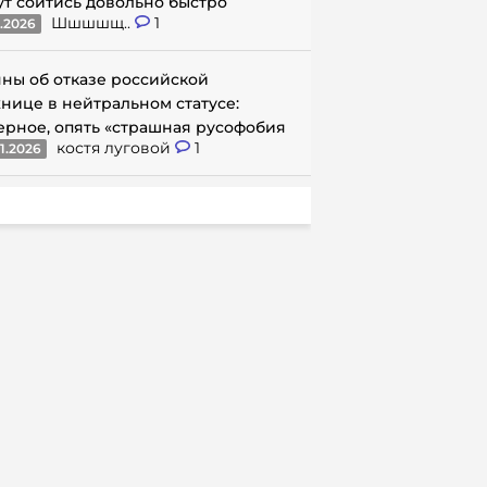
ут сойтись довольно быстро
Шшшшщ..
1
1.2026
ны об отказе российской
нице в нейтральном статусе:
ерное, опять «страшная русофобия
костя луговой
1
1.2026