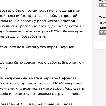
мог
11.0
вратарю было практически нечего делать: он
вой подачи Гомиса, а также поймал простой
Фин
ором тайме работы у российского вратаря
лыж
 выделить разве что его надежные действия в
нав
 пробивавшего в угол ворот «ПСЖ». Резюмируя,
05.0
мы выдался беззаботным.
ами, что возникали у его ворот, Сафонов
афонова было совсем мало работы. Впрочем, он
игру.
мый напряженный матч в карьере Сафонова.
 место в стартовом составе «ПСЖ», уверенно
ентами, что возникали у его ворот. Рассказать
собо и нечего. Он ожидаемо сыграл на ноль.
вратарем «ПСЖ» в Кубке Франции, снова