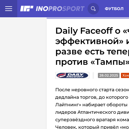
Иностранцы о спорте России:
С
ФУТБОЛ
Daily Faceoff о
эффективной» и
разве есть теп
против «Тампы
28.02.2025
Хок
После неровного старта сезо
дедлайна торгов, до которого
Лайтнинг» набирает обороты 
лидеров Атлантического диви
суперзвёздного вратаря ком
Человек, который привёл «мо