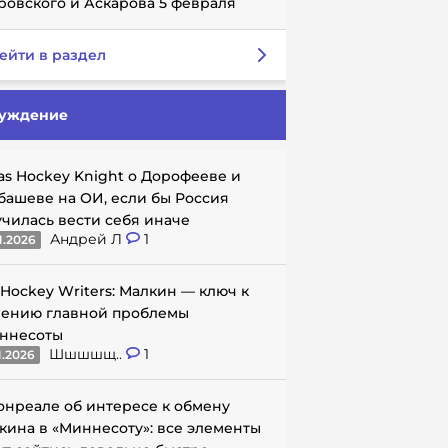
ровского и Аскарова 5 февраля
ейти в раздел
уждение
as Hockey Knight о Дорофееве и
башеве на ОИ, если бы Россия
училась вести себя иначе
Андрей Л
1
1.2026
 Hockey Writers: Малкин — ключ к
ению главной проблемы
ннесоты
Шшшшщ..
1
1.2026
онреале об интересе к обмену
кина в «Миннесоту»: все элементы