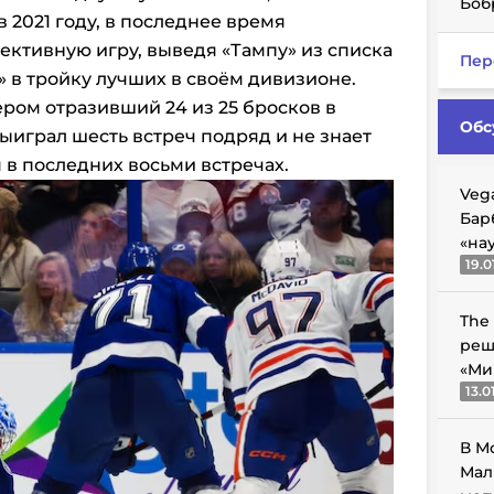
Боб
 2021 году, в последнее время
ктивную игру, выведя «Тампу» из списка
Пер
» в тройку лучших в своём дивизионе.
ером отразивший 24 из 25 бросков в
Обс
ыиграл шесть встреч подряд и не знает
 в последних восьми встречах.
Veg
Бар
«на
19.0
The
реш
«Ми
13.0
В М
Мал