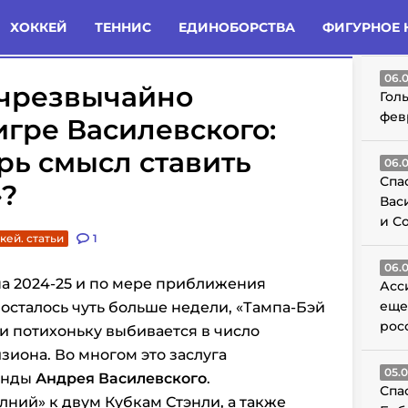
татьи
Комменты
Новости
ХОККЕЙ
ТЕННИС
ЕДИНОБОРСТВА
ФИГУРНОЕ 
ГО
06.
 «чрезвычайно
Гол
фев
гре Василевского:
ерь смысл ставить
06.
Спа
»?
Вас
и С
кей. статьи
1
06.
на 2024-25 и по мере приближения
Асс
еще
 осталось чуть больше недели, «Тампа-Бэй
рос
и потихоньку выбивается в число
зиона. Во многом это заслуга
05.
анды
Андрея Василевского
.
Спа
лний» к двум Кубкам Стэнли, а также