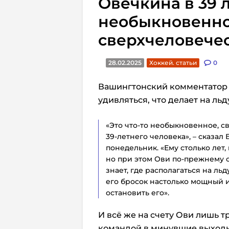
Овечкина в 39 ле
необыкновенно
сверхчеловече
28.02.2025
Хоккей. статьи
0
Вашингтонский комментатор 
удивляться, что делает на ль
«Это что-то необыкновенное, с
39-летнего человека», – сказал
понедельник. «Ему столько лет,
но при этом Ови по-прежнему о
знает, где располагаться на ль
его бросок настолько мощный и
остановить его».
И всё же на счету Ови лишь тр
командой в минувшие выходные