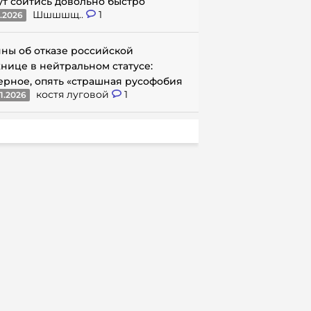
ут сойтись довольно быстро
Шшшшщ..
1
1.2026
ны об отказе российской
нице в нейтральном статусе:
ерное, опять «страшная русофобия
костя луговой
1
1.2026