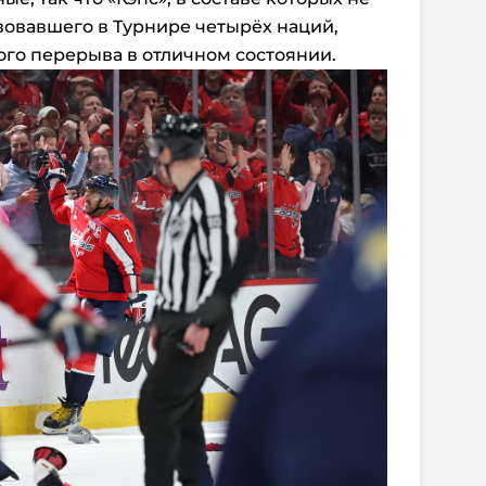
твовавшего в Турнире четырёх наций,
го перерыва в отличном состоянии.