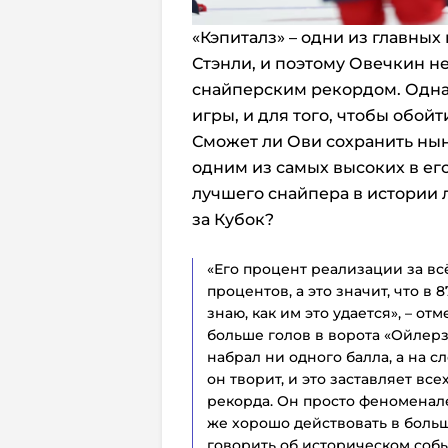
«Кэпиталз» – одни из главных
Стэнли, и поэтому Овечкин не
снайперским рекордом. Однак
игры, и для того, чтобы обойт
Сможет ли Ови сохранить нын
одним из самых высоких в его
лучшего снайпера в истории 
за Кубок?
«Его процент реализации за вс
процентов, а это значит, что в 
знаю, как им это удается», – от
больше голов в ворота «Ойлерз»
набрал ни одного балла, а на с
он творит, и это заставляет вс
рекорда. Он просто феноменален
же хорошо действовать в больш
говорить об историческом собы