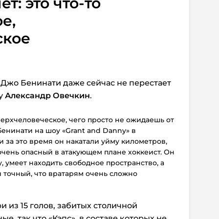
т: это что-то
е,
ское
Джо Бенинати даже сейчас не перестает
ду
Александр Овечкин
.
верхчеловеческое, чего просто не ожидаешь от
 Бенинати на шоу «Grant and Danny» в
 и за это время он накатали уйму километров,
чень опасный в атакующем плане хоккеист. Он
ду, умеет находить свободное пространство, а
 точный, что вратарям очень сложно
и из 15 голов, забитых столичной
, так что «Кэпс», в составе которых не