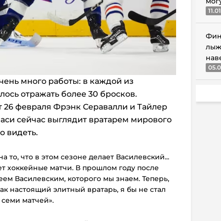
мог
11.0
Фин
лыж
нав
05.0
чень много работы: в каждой из
лось отражать более 30 бросков.
 от 26 февраля Фрэнк Серавалли и Тайлер
аси сейчас выглядит вратарем мирового
о видеть.
а то, что
в этом сезоне
делает Василевский...
т хоккейные матчи. В прошлом году после
еем Василевским, которого мы знаем. Т
еперь,
ак настоящий элитный вратарь, я бы не стал
 семи матчей».