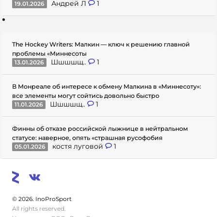
Андрей Л
1
19.01.2026
The Hockey Writers: Малкин — ключ к решению главной
проблемы «Миннесоты
Шшшшщ..
1
13.01.2026
В Монреале об интересе к обмену Малкина в «Миннесоту»:
все элементы могут сойтись довольно быстро
Шшшшщ..
1
11.01.2026
Финны об отказе российской лыжнице в нейтральном
статусе: наверное, опять «страшная русофобия
костя луговой
1
05.01.2026
© 2026. InoProSport
All rights reserved.