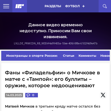
РАЗДЕЛЫ
ФУТБОЛ
Иностранцы о спорте России:
Статьи
Комменты
Новос
Фаны «Филадельфии» о Мичкове в
матче с «Тампой»: его буллиты –
оружие, которое недооценивают
14.03.2025
0
Матвей Мичков
в третьем кряду матче остался без