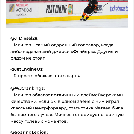
@J_Diesel28:
– Мичков – самый одаренный голеадор, когда-
либо надевавший джерси «Флайерз». Другие и
рядом не стоят.
@JetEngineOz:
– Я просто обожаю этого парня!
@WJCrankings:
– Мичков обладает отличными плеймейкерскими
качествами. Если бы в одном звене с ним играл
классный центрфорвард, статистика Матвея была
бы намного лучше. Мичков генерирует огромную
массу голевых моментов.
@SoaringLegion: