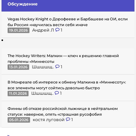
Обсуждение
Vegas Hockey Knight о Дорофееве и Барбашеве на ОИ, если
бы Россия «научилась вести себя иначе
Андрей Л
1
19.01.2026
The Hockey Writers: Малкин — ключ к решению главной
проблемы «Миннесоты
Шшшшщ..
1
13.01.2026
В Монреале об интересе к обмену Малкина в «Миннесоту»:
все элементы могут сойтись довольно быстро
Шшшшщ..
1
11.01.2026
Финны об отказе российской лыжнице в нейтральном
статусе: наверное, опять «страшная русофобия
костя луговой
1
05.01.2026