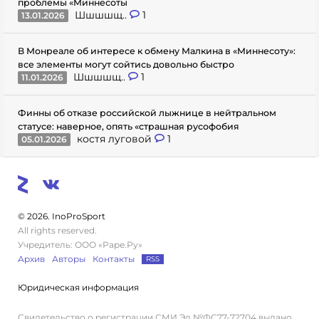
проблемы «Миннесоты
Шшшшщ..
1
13.01.2026
В Монреале об интересе к обмену Малкина в «Миннесоту»:
все элементы могут сойтись довольно быстро
Шшшшщ..
1
11.01.2026
Финны об отказе российской лыжнице в нейтральном
статусе: наверное, опять «страшная русофобия
костя луговой
1
05.01.2026
© 2026. InoProSport
All rights reserved.
Учредитель: ООО «Раре.Ру»
Архив
Авторы
Контакты
RSS
Юридическая информация
Свидетельство о регистрации СМИ Эл №ФС77-72704 выдано