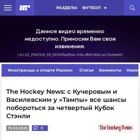
РАЗДЕЛЫ
ФУТБОЛ
Иностранцы о спорте России:
Статьи
Комменты
Новос
The Hockey News: с Кучеровым и
Василевским у «Тампы» все шансы
побороться за четвертый Кубок
Стэнли
19.03.2025
0