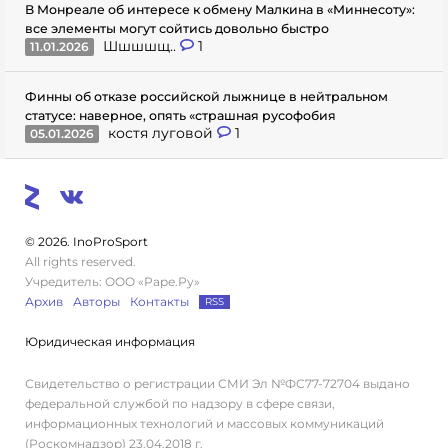
В Монреале об интересе к обмену Малкина в «Миннесоту»:
все элементы могут сойтись довольно быстро
Шшшшщ..
1
11.01.2026
Финны об отказе российской лыжнице в нейтральном
статусе: наверное, опять «страшная русофобия
костя луговой
1
05.01.2026
© 2026. InoProSport
All rights reserved.
Учредитель: ООО «Раре.Ру»
Архив
Авторы
Контакты
RSS
Юридическая информация
Свидетельство о регистрации СМИ Эл №ФС77-72704 выдано
федеральной службой по надзору в сфере связи,
информационных технологий и массовых коммуникаций
(Роскомнадзор) 23.04.2018 г.