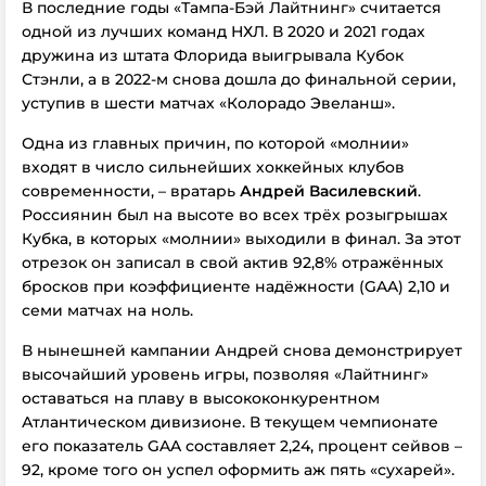
В последние годы «Тампа-Бэй Лайтнинг» считается
одной из лучших команд НХЛ. В 2020 и 2021 годах
дружина из штата Флорида выигрывала Кубок
Стэнли, а в 2022-м снова дошла до финальной серии,
уступив в шести матчах «Колорадо Эвеланш».
Одна из главных причин, по которой «молнии»
входят в число сильнейших хоккейных клубов
современности, – вратарь
Андрей Василевский
.
Россиянин был на высоте во всех трёх розыгрышах
Кубка, в которых «молнии» выходили в финал. За этот
отрезок он записал в свой актив 92,8% отражённых
бросков при коэффициенте надёжности (GAA) 2,10 и
семи матчах на ноль.
В нынешней кампании Андрей снова демонстрирует
высочайший уровень игры, позволяя «Лайтнинг»
оставаться на плаву в высококонкурентном
Атлантическом дивизионе. В текущем чемпионате
его показатель GAA составляет 2,24, процент сейвов –
92, кроме того он успел оформить аж пять «сухарей».