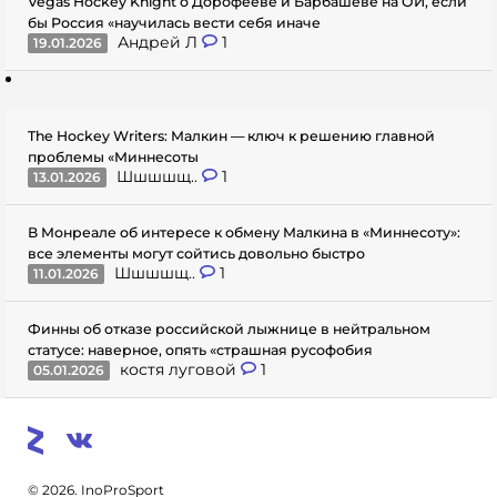
Vegas Hockey Knight о Дорофееве и Барбашеве на ОИ, если
бы Россия «научилась вести себя иначе
Андрей Л
1
19.01.2026
The Hockey Writers: Малкин — ключ к решению главной
проблемы «Миннесоты
Шшшшщ..
1
13.01.2026
В Монреале об интересе к обмену Малкина в «Миннесоту»:
все элементы могут сойтись довольно быстро
Шшшшщ..
1
11.01.2026
Финны об отказе российской лыжнице в нейтральном
статусе: наверное, опять «страшная русофобия
костя луговой
1
05.01.2026
© 2026. InoProSport