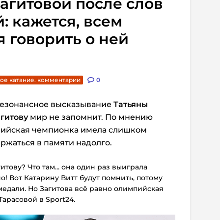
Загитовой после слов
: кажется, всем
я говорить о ней
ое катание. комментарии
0
 резонансное высказывание
Татьяны
агитову
мир не запомнит. По мнению
пийская чемпионка имела слишком
ржаться в памяти надолго.
итову? Что там... она один раз выиграла
о! Вот Катарину Витт будут помнить, потому
медали. Но Загитова всё равно олимпийская
Тарасовой в Sport24.