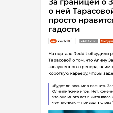
За границей о 
о ней Тарасовой
просто нравитс
гадости
24.03.2025
Фигурн
На портале Reddit обсудили
Тарасовой
о том, что
Алину З
заслуженного тренера, олим
короткую карьеру, чтобы заде
«Будет ли весь мир помнить Заг
Олимпийские игры. Нет, конечн
что она много лет выигрывала 
чемпионка», — приводят слова 