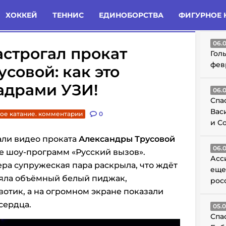
татьи
Комменты
Новости
ХОККЕЙ
ТЕННИС
ЕДИНОБОРСТВА
ФИГУРНОЕ 
ГО
06.
строгал прокат
Гол
фев
совой: как это
кадрами УЗИ!
06.
Спа
Вас
ое катание. комментарии
0
и С
али видео проката
Александры Трусовой
06.
е шоу-программ «Русский вызов».
Асс
ра супружеская пара раскрыла, что ждёт
еще
няла объёмный белый пиджак,
рос
тик, а на огромном экране показали
сердца.
05.
Спа