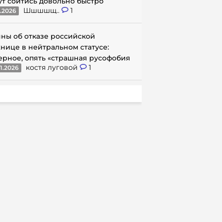
ут сойтись довольно быстро
Шшшшщ..
1
1.2026
ны об отказе российской
нице в нейтральном статусе:
ерное, опять «страшная русофобия
костя луговой
1
1.2026