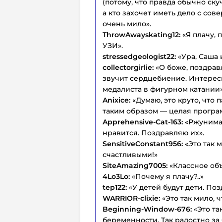
(потому, что правда обычно ск
а кто захочет иметь дело с со
очень мило».
ThrowAwayskating12:
«Я плачу, 
УЗИ».
stressedgeologist22:
«Ура, Саша 
collectorgirlie:
«О боже, поздрав
звучит сердцебиение. Интересно
медалиста в фигурном катании»
Anixice:
«Думаю, это круто, что
таким образом — целая програм
Apprehensive-Cat-163:
«Ржунимаг
нравится. Поздравляю их».
SensitiveConstant956:
«Это так 
счастливыми!»
SiteAmazing7005:
«Классное об
4Lo3Lo:
«Почему я плачу?..»
tep122:
«У детей будут дети. По
WARRIOR-clixie:
«Это так мило, ч
Beginning-Window-676:
«Это та
беременности. Так радостно за