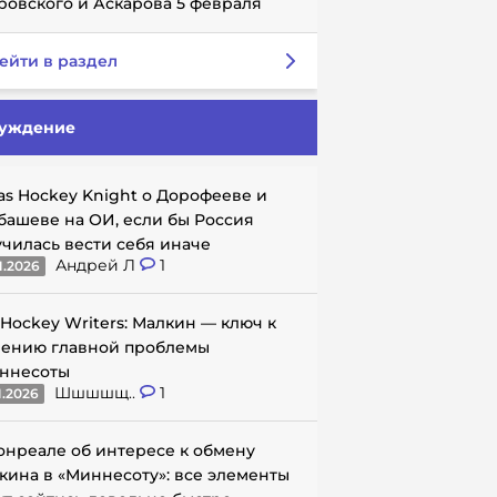
ровского и Аскарова 5 февраля
ейти в раздел
уждение
as Hockey Knight о Дорофееве и
башеве на ОИ, если бы Россия
училась вести себя иначе
Андрей Л
1
1.2026
 Hockey Writers: Малкин — ключ к
ению главной проблемы
ннесоты
Шшшшщ..
1
1.2026
онреале об интересе к обмену
кина в «Миннесоту»: все элементы