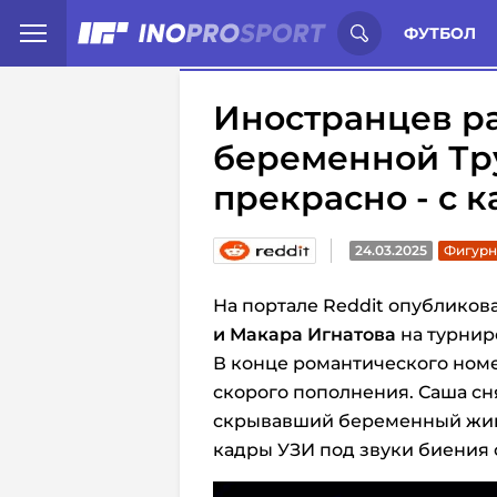
Иностранцы о спорте России:
С
ФУТБОЛ
Иностранцев ра
беременной Тру
прекрасно - с 
24.03.2025
Фигурн
На портале Reddit опубликов
и Макара Игнатова
на турнир
В конце романтического номе
скорого пополнения. Саша с
скрывавший беременный живо
кадры УЗИ под звуки биения 