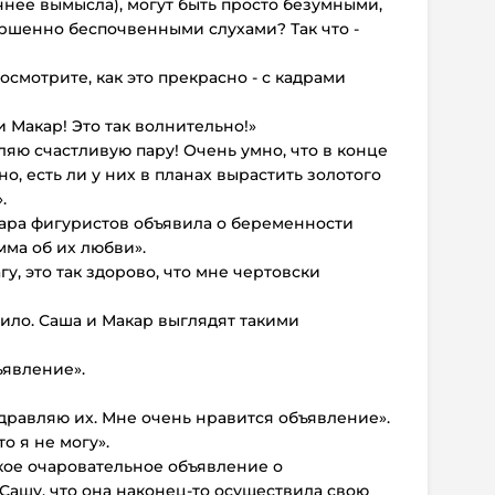
учнее вымысла), могут быть просто безумными,
вершенно беспочвенными слухами? Так что -
посмотрите, как это прекрасно - с кадрами
и Макар! Это так волнительно!»
ляю счастливую пару! Очень умно, что в конце
, есть ли у них в планах вырастить золотого
.
 пара фигуристов объявила о беременности
ма об их любви».
у, это так здорово, что мне чертовски
мило. Саша и Макар выглядят такими
ъявление».
здравляю их. Мне очень нравится объявление».
то я не могу».
кое очаровательное объявление о
 Сашу, что она наконец-то осуществила свою