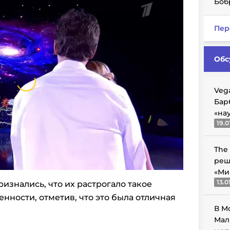
Боб
Пер
Обс
Veg
Бар
«на
19.0
The
реш
«Ми
13.0
изнались, что их растрогало такое
нности, отметив, что это была отличная
В М
Мал