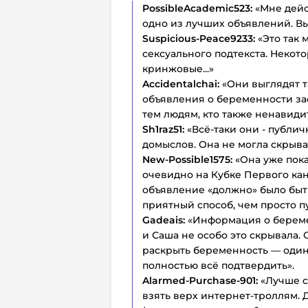
PossibleAcademic523:
«Мне дейс
одно из лучших объявлений. Вы
Suspicious-Peace9233:
«Это так 
сексуального подтекста. Некот
кринжовые...»
Accidentalchai:
«Они выглядят 
объявления о беременности зас
тем людям, кто также ненавиди
Sh1raz51:
«Всё-таки они - публич
домыслов. Она не могла скрыва
New-Possible1575:
«Она уже пока
очевидно на Кубке Первого кан
объявление «должно» было быть
приятный способ, чем просто п
Gadeais:
«Информация о береме
и Саша не особо это скрывала.
раскрыть беременность — один
полностью всё подтвердить».
Alarmed-Purchase-901:
«Лучше с
взять верх интернет-троллям. 