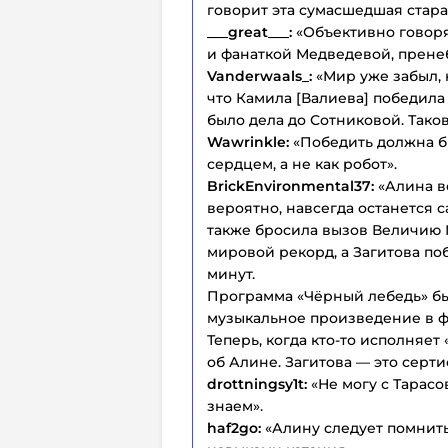
говорит эта сумасшедшая стара
___great___:
«Объективно говоря
и фанаткой Медведевой, прене
Vanderwaals_:
«Мир уже забыл, к
что Камила [Валиева] победила
было дела до Сотниковой. Тако
Wawrinkle:
«Победить должна б
сердцем, а не как робот».
BrickEnvironmental37:
«Алина вс
вероятно, навсегда останется с
также бросила вызов Величию М
мировой рекорд, а Загитова по
минут.
Программа «Чёрный лебедь» бы
музыкальное произведение в ф
Теперь, когда кто-то исполняе
об Алине. Загитова — это сер
drottningsy1t:
«Не могу с Тарасов
знаем».
haf2go:
«Алину следует помнить