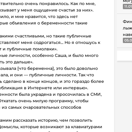
мог
твительно очень понравилось. Как по мне,
11.0
зывает у меня ощущение счастья за них».
мило, и мне нравится, что здесь нет
Фин
орые объявления о беременности такие
лыж
нав
такими счастливыми, но такие публичные
05.0
тавляют меня содрогаться... Но я отношусь к
т и публичные помолвки».
ные личности, особенно Саша, и было много
ть это дальше».
зывала [что беременна], это было довольно
ала, и они — публичные личности. Так что
 сделано в конце концов, и это гораздо более
убликация в Интернете или интервью».
нности была украдена и просочилась в СМИ,
 Откатать очень милую программу, чтобы
 из самых очаровательных способов
амим рассказать историю, чем позволить
Домыслы, которые возникают за клавиатурами