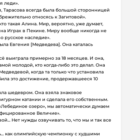
я леди».
, Тарасова всегда была большой сторонницей
брежительно относясь к Загитовой».
то такая Алина. Мир, вероятно, уже думает,
 на Играх в Пекине. Миру вообще никогда не
во русское наследие».
ыла Евгения [Медведева]. Она каталась
ё выиграла примерно за 18 месяцев. И она,
амой молодой, кто когда-либо это делал. Она
едведевой, когда та только что установила
била это достижение, продержавшееся 10
ла шедевром. Она взяла знаковое
игурном катании и сделала его собственным.
т «Лебединое озеро», мы автоматически думаем
тифицированное Величие».
ой... Нет нужды озвучивать то, что мы и так все
... как олимпийскую чемпионку с худшими