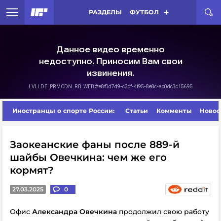
РАЗДЕЛЫ
ФУТБОЛ
Иностранцы о спорте России:
Статьи
Комменты
Новос
Заокеанские фаны после 889-й
шайбы Овечкина: чем же его
кормят?
27.03.2025
0
Офис
Александра Овечкина
продолжил свою работу