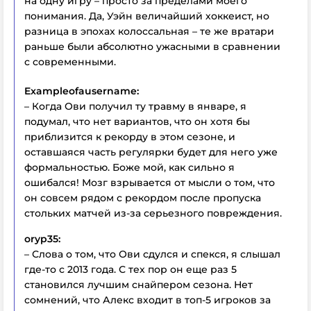
на одну игру – просто за пределами моего
понимания. Да, Уэйн величайший хоккеист, но
разница в эпохах колоссальная – те же вратари
раньше были абсолютно ужасными в сравнении
с современными.
Exampleofausername:
– Когда Ови получил ту травму в январе, я
подумал, что нет вариантов, что он хотя бы
приблизится к рекорду в этом сезоне, и
оставшаяся часть регулярки будет для него уже
формальностью. Боже мой, как сильно я
ошибался! Мозг взрывается от мысли о том, что
он совсем рядом с рекордом после пропуска
стольких матчей из-за серьезного повреждения.
oryp35:
– Слова о том, что Ови сдулся и спекся, я слышал
где-то с 2013 года. С тех пор он еще раз 5
становился лучшим снайпером сезона. Нет
сомнений, что Алекс входит в топ-5 игроков за