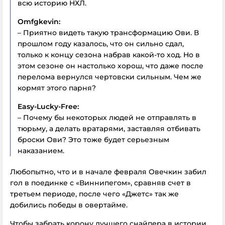
всю историю НХЛ.
Omfgkevin:
– Приятно видеть такую трансформацию Ови. В
прошлом году казалось, что он сильно сдал,
только к концу сезона набрав какой-то ход. Но в
этом сезоне он настолько хорош, что даже после
перелома вернулся чертовски сильным. Чем же
кормят этого парня?
Easy-Lucky-Free:
– Почему бы некоторых людей не отправлять в
тюрьму, а делать вратарями, заставляя отбивать
броски Ови? Это тоже будет серьезным
наказанием.
Любопытно, что и в начале февраля Овечкин забил
гол в поединке с «Виннипегом», сравняв счет в
третьем периоде, после чего «Джетс» так же
добились победы в овертайме.
Чтобы забрать корону лучшего снайпера в истории