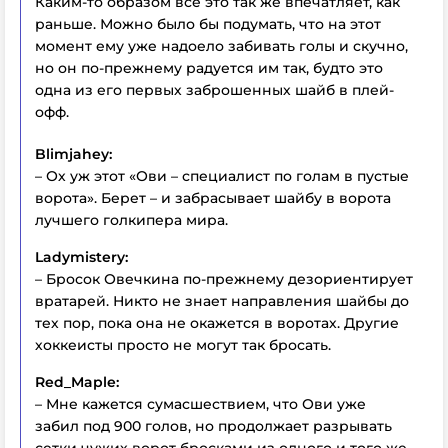
Каким-то образом все это так же впечатляет, как
раньше. Можно было бы подумать, что на этот
момент ему уже надоело забивать голы и скучно,
но он по-прежнему радуется им так, будто это
одна из его первых заброшенных шайб в плей-
офф.
Blimjahey:
– Ох уж этот «Ови – специалист по голам в пустые
ворота». Берет – и забрасывает шайбу в ворота
лучшего голкипера мира.
Ladymistery:
– Бросок Овечкина по-прежнему дезориентирует
вратарей. Никто не знает направления шайбы до
тех пор, пока она не окажется в воротах. Другие
хоккеисты просто не могут так бросать.
Red_Maple:
– Мне кажется сумасшествием, что Ови уже
забил под 900 голов, но продолжает разрывать
сетки чужих ворот бросками из одного и того же