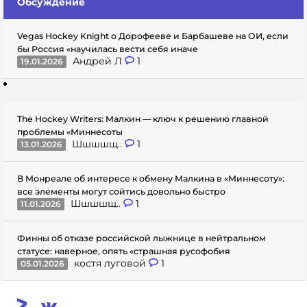
Обсуждение
Vegas Hockey Knight о Дорофееве и Барбашеве на ОИ, если
бы Россия «научилась вести себя иначе
Андрей Л
1
19.01.2026
The Hockey Writers: Малкин — ключ к решению главной
проблемы «Миннесоты
Шшшшщ..
1
13.01.2026
В Монреале об интересе к обмену Малкина в «Миннесоту»:
все элементы могут сойтись довольно быстро
Шшшшщ..
1
11.01.2026
Финны об отказе российской лыжнице в нейтральном
статусе: наверное, опять «страшная русофобия
костя луговой
1
05.01.2026