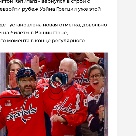
гтон Кэпиталз» вернулся в строй с
ревзойти рубеж Уэйна Гретцки уже этой
дет установлена новая отметка, довольно
м на билеты в Вашингтоне,
го момента в конце регулярного