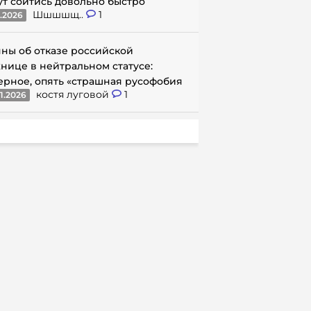
ут сойтись довольно быстро
Шшшшщ..
1
1.2026
ны об отказе российской
нице в нейтральном статусе:
ерное, опять «страшная русофобия
костя луговой
1
1.2026