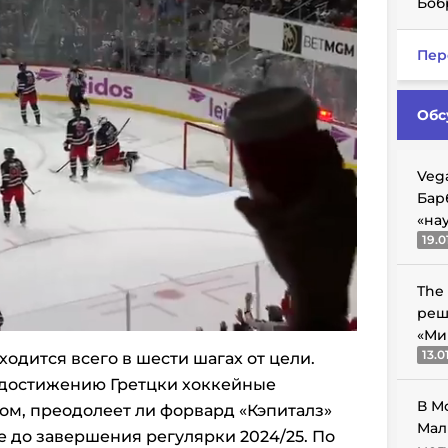
Боб
Пер
Обс
Veg
Бар
«на
19.0
The
реш
«Ми
13.0
одится всего в шести шагах от цели.
 достижению Гретцки хоккейные
В М
ом, преодолеет ли форвард «Кэпиталз»
Мал
е до завершения регулярки 2024/25. По