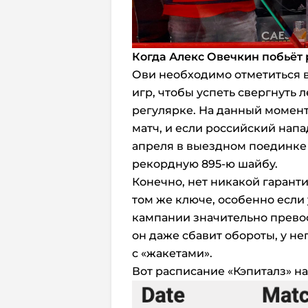
Когда Алекс Овечкин побьёт 
Ови необходимо отметиться вз
игр, чтобы успеть свергнуть 
регулярке. На данный момент 
матч, и если российский напа
апреля в выездном поединке
рекордную 895-ю шайбу.
Конечно, нет никакой гаранти
том же ключе, особенно если 
кампании значительно превос
он даже сбавит обороты, у не
с «жакетами».
Вот расписание «Кэпиталз» н