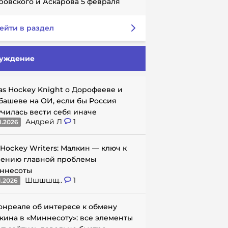
ровского и Аскарова 5 февраля
ейти в раздел
уждение
as Hockey Knight о Дорофееве и
башеве на ОИ, если бы Россия
училась вести себя иначе
Андрей Л
1
1.2026
 Hockey Writers: Малкин — ключ к
ению главной проблемы
ннесоты
Шшшшщ..
1
1.2026
онреале об интересе к обмену
кина в «Миннесоту»: все элементы