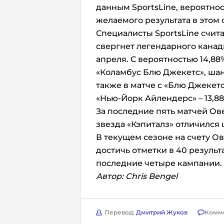
данным SportsLine, вероятнос
желаемого результата в этом с
Специалисты SportsLine счита
свергнет легендарного канадца
апреля. С вероятностью 14,88
«Коламбус Блю Джекетс», шан
также в матче с «Блю Джекетс»
«Нью-Йорк Айлендерс» – 13,88
За последние пять матчей Ове
звезда «Кэпиталз» отличился 
В текущем сезоне на счету Ов
достичь отметки в 40 результ
последние четыре кампании.
Автор: Chris Bengel
Перевод:
Дмитрий Жуков
Комм