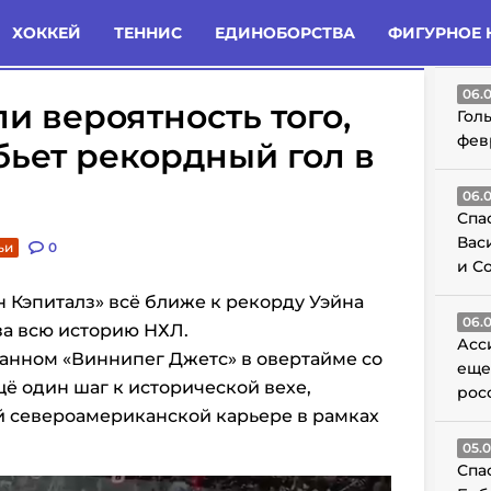
татьи
Комменты
Новости
ХОККЕЙ
ТЕННИС
ЕДИНОБОРСТВА
ФИГУРНОЕ 
ГО
06.
и вероятность того,
Гол
фев
бьет рекордный гол в
06.
Спа
Вас
ьи
0
и С
 Кэпиталз» всё ближе к рекорду Уэйна
06.
 за всю историю НХЛ.
Асс
анном «Виннипег Джетс» в овертайме со
еще
щё один шаг к исторической вехе,
рос
й североамериканской карьере в рамках
05.
Спа