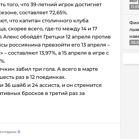
мог
ть того, что 39-летний игрок достигнет
11.0
езоне, составляет 72,65%.
ют, что капитан столичного клуба
Фин
, скорее всего, где-то между 14 и 17
лыж
нав
% Алекс обойдёт Гретцки 12 апреля против
05.0
сы россиянина превзойти его 13 апреля –
 – составляют 13,97%, а 15 апреля в игре с
%.
чкин забил три гола. А всего в марте
шесть раз в 12 поединках.
и 36 шайб и 24 ассиста, и он стремится
ативных бросков в третий раз за
ентарии:
0