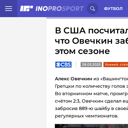
Иностранцы о спорте России:
С
ФУТБОЛ
В США посчитал
что Овечкин за
этом сезоне
28.03.2025
Хоккей. стат
Алекс Овечкин
из «Вашингтон
Гретцки по количеству голов
Во вторничном матче, проигр
счётом 2:3, Овечкин сделал е
забросив 889-ю шайбу в свое
регулярных чемпионатов.