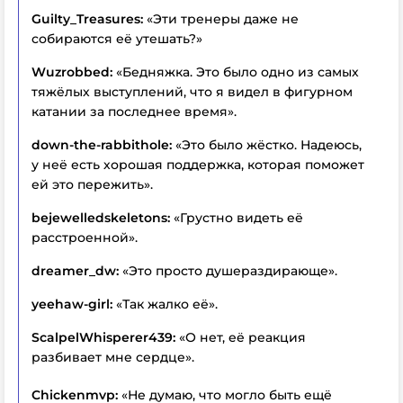
Guilty_Treasures:
«Эти тренеры даже не
собираются её утешать?»
Wuzrobbed:
«Бедняжка. Это было одно из самых
тяжёлых выступлений, что я видел в фигурном
катании за последнее время».
down-the-rabbithole:
«Это было жёстко. Надеюсь,
у неё есть хорошая поддержка, которая поможет
ей это пережить».
bejewelledskeletons:
«Грустно видеть её
расстроенной».
dreamer_dw:
«Это просто душераздирающе».
yeehaw-girl:
«Так жалко её».
ScalpelWhisperer439:
«О нет, её реакция
разбивает мне сердце».
Chickenmvp:
«Не думаю, что могло быть ещё