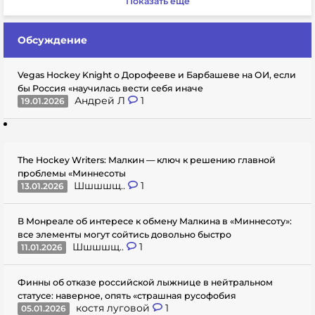
Показать еще
Обсуждение
Vegas Hockey Knight о Дорофееве и Барбашеве на ОИ, если
бы Россия «научилась вести себя иначе
Андрей Л
1
19.01.2026
The Hockey Writers: Малкин — ключ к решению главной
проблемы «Миннесоты
Шшшшщ..
1
13.01.2026
В Монреале об интересе к обмену Малкина в «Миннесоту»:
все элементы могут сойтись довольно быстро
Шшшшщ..
1
11.01.2026
Финны об отказе российской лыжнице в нейтральном
статусе: наверное, опять «страшная русофобия
костя луговой
1
05.01.2026