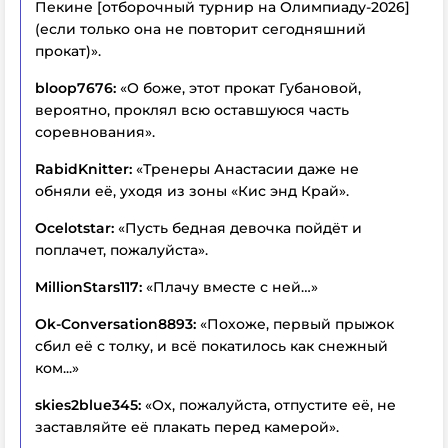
Пекине [отборочный турнир на Олимпиаду-2026]
(если только она не повторит сегодняшний
прокат)».
bloop7676:
«О боже, этот прокат Губановой,
вероятно, проклял всю оставшуюся часть
соревнования».
RabidKnitter:
«Тренеры Анастасии даже не
обняли её, уходя из зоны «Кис энд Край».
Ocelotstar:
«Пусть бедная девочка пойдёт и
поплачет, пожалуйста».
MillionStars117:
«Плачу вместе с ней…»
Ok-Conversation8893:
«Похоже, первый прыжок
сбил её с толку, и всё покатилось как снежный
ком...»
skies2blue345:
«Ох, пожалуйста, отпустите её, не
заставляйте её плакать перед камерой».