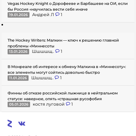
Vegas Hockey Knight о Дорофееве и Барбашеве на ОИ, если
бы Россия «научилась вести себя иначе
Андрей Л
1
19.01.2026
The Hockey Writers: Малкин — ключ к решению главной
проблемы «Миннесоты
Шшшшщ..
1
13.01.2026
В Монреале об интересе к обмену Малкина в «Миннесоту»:
все элементы могут сойтись довольно быстро
Шшшшщ..
1
11.01.2026
Финны об отказе российской лыжнице в нейтральном
статусе: наверное, опять «страшная русофобия
костя луговой
1
05.01.2026