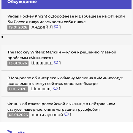
Обсуждение
Vegas Hockey Knight о Дорофееве и Барбашеве на ОИ, если
бы Россия «научилась вести себя иначе
Андрей Л
1
19.01.2026
The Hockey Writers: Малкин — ключ к решению главной
проблемы «Миннесоты
Шшшшщ..
1
13.01.2026
В Монреале об интересе к обмену Малкина в «Миннесоту»:
все элементы могут сойтись довольно быстро
Шшшшщ..
1
11.01.2026
Финны об отказе российской лыжнице в нейтральном
статусе: наверное, опять «страшная русофобия
костя луговой
1
05.01.2026