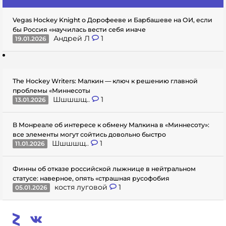
Vegas Hockey Knight о Дорофееве и Барбашеве на ОИ, если
бы Россия «научилась вести себя иначе
Андрей Л
1
19.01.2026
The Hockey Writers: Малкин — ключ к решению главной
проблемы «Миннесоты
Шшшшщ..
1
13.01.2026
В Монреале об интересе к обмену Малкина в «Миннесоту»:
все элементы могут сойтись довольно быстро
Шшшшщ..
1
11.01.2026
Финны об отказе российской лыжнице в нейтральном
статусе: наверное, опять «страшная русофобия
костя луговой
1
05.01.2026